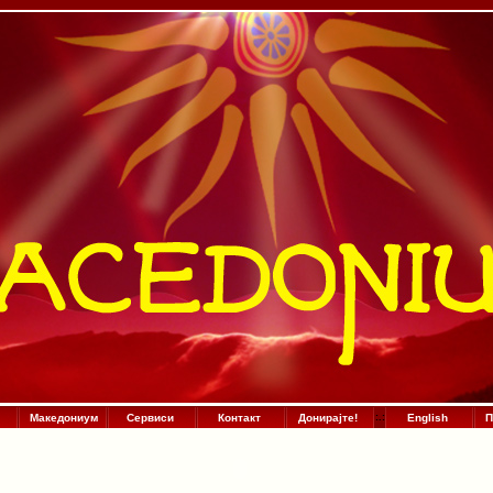
Македониум
Сервиси
Контакт
Донирајте!
:
.
:
English
П