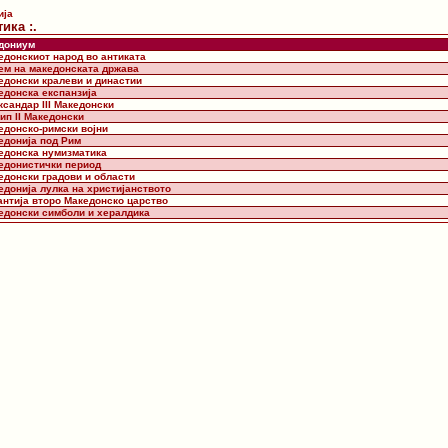
ија
тика :.
дониум
кедонскиот народ во антиката
дем на македонската држава
кедонски кралеви и династии
едонска експанзија
ксандар III Македонски
ип II Македонски
едонско-римски војни
едонија под Рим
кедонска нумизматика
кедонистички период
едонски градови и области
едонија лулка на христијанството
зантија второ Македонско царство
кедонски симболи и хералдика