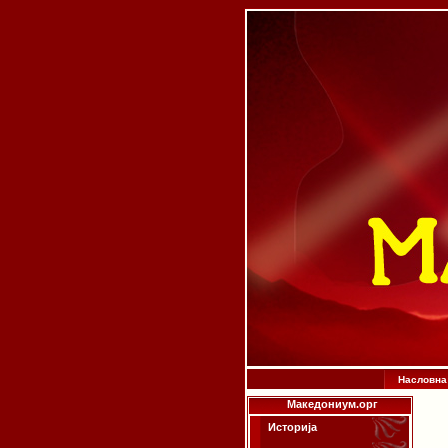
Насловна
Македониум.орг
Историја