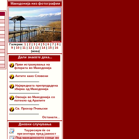
Македонија низ фотографии
Галерии:
1
|
2
|
3
|
4
|
5
|
6
|
7
|
8
|
9
|
10
|
11
|
12
|
13
|
14
|
15
|
16
(нова)
Дали знаевте дека...
Први истражувања на
флората во Македонија
--------------------------------
Антите како Словени
--------------------------------
Највредната препродадена
збирка од Македонија
--------------------------------
Овошја во Македонија со
потекло од Арапите
--------------------------------
Св. Прохор Пчињски
--------------------------------
Останати...
Дневни случувања
Тауресиум ќе се
презентира пред јавност
Под македонското сонце во