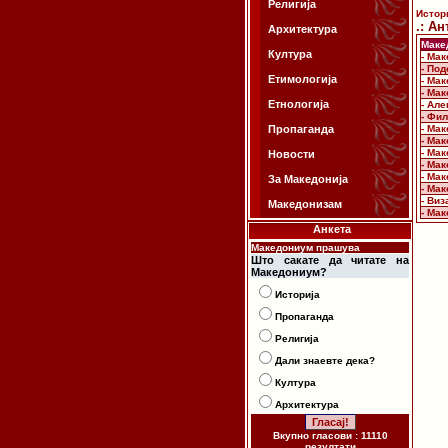
Религија
Истор
.: Ан
Архитектура
Маке
Култура
- Ма
- По
Етимологија
- Ма
- Мак
Етнологија
- Але
- Фил
Пропаганда
- Мак
- Мак
- Ма
Новости
- Ма
- Мак
За Македонија
- Мак
- Ви
Македонизам
- Ма
Анкета
Македониум прашува
Што сакате да читате на
Македониум?
Историја
Пропаганда
Религија
Дали знаевте дека?
Култура
Архитектура
Вкупно гласови : 11110
резултати