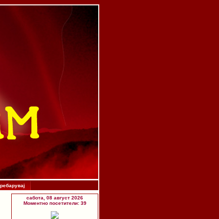
ребарувај
сабота, 08 август 2026
Моментно посетители: 39