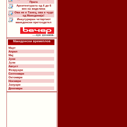
Прага
Архитектурата од 4 до 6
век на виделина
Ова не е Танец, ова е чудо
од Македонија!
Инаугуриран четвртиот
македонски претседател
Македонски времеплов
Март
Април
Мај
Јуни
Јули
Август
Февруари
Септември
Октомври
Ноември
Јануари
Декември