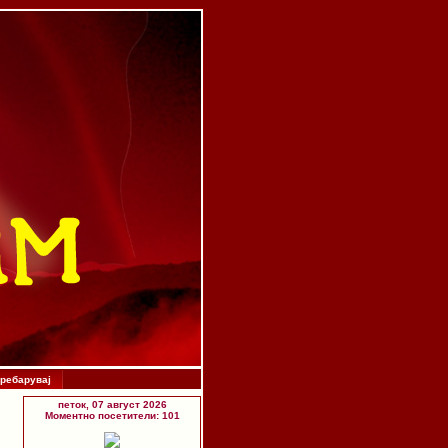
ребарувај
петок, 07 август 2026
Моментно посетители: 101