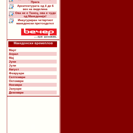
Прага
Архитектурата од 4 до 6
век на виделина
Ова не е Танец, ова е чудо
од Македонија!
Инаугуриран четвртиот
македонски претседател
Македонски времеплов
Март
Април
Мај
Јуни
Јули
Август
Февруари
Септември
Октомври
Ноември
Јануари
Декември