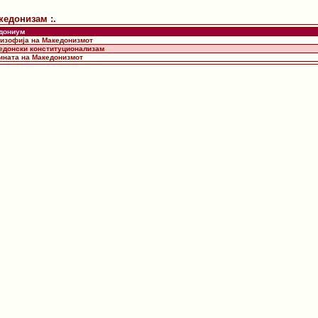
акедонизам :.
дониум
лизофија на Македонизмот
кедонски конституционализам
нината на Македонизмот