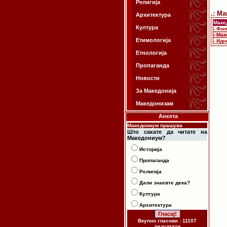
Религија
.: М
Архитектура
Маке
Култура
- Фи
- Ма
Етимологија
- Ид
Етнологија
Пропаганда
Новости
За Македонија
Македонизам
Анкета
Македониум прашува
Што сакате да читате на
Македониум?
Историја
Пропаганда
Религија
Дали знаевте дека?
Култура
Архитектура
Вкупно гласови : 11107
резултати