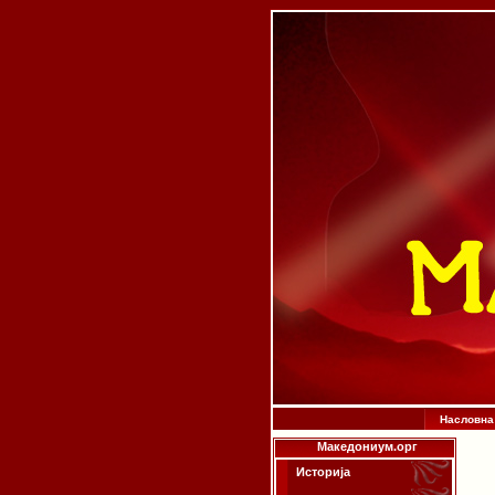
Насловна
Македониум.орг
Историја