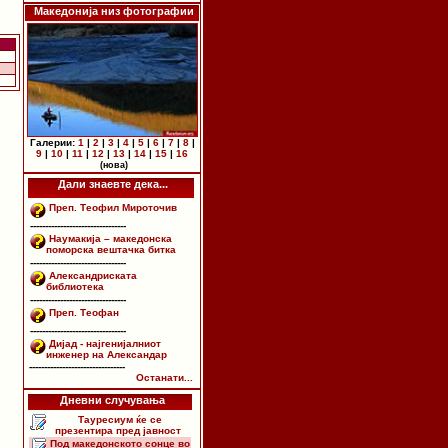
Македонија низ фотографии
Галерии:
1
|
2
|
3
|
4
|
5
|
6
|
7
|
8
|
9
|
10
|
11
|
12
|
13
|
14
|
15
|
16
(нова)
Дали знаевте дека...
Преп. Теофил Мироточив
--------------------------------
Наумакија – македонска
поморска вештачка битка
--------------------------------
Александриската
библиотека
--------------------------------
Преп. Теофан
--------------------------------
Дијад - најгенијалниот
инженер на Александар
--------------------------------
Останати...
Дневни случувања
Тауресиум ќе се
презентира пред јавност
Под македонското сонце во