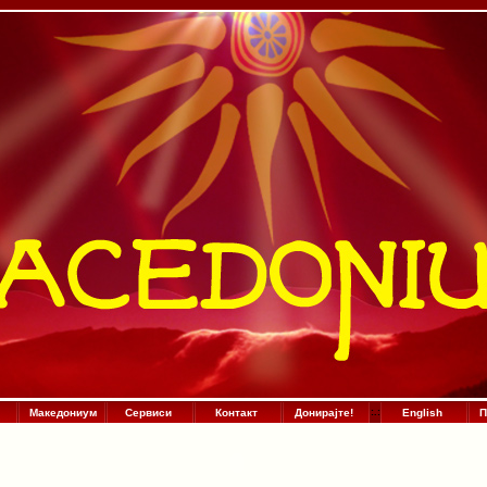
Македониум
Сервиси
Контакт
Донирајте!
:
.
:
English
П