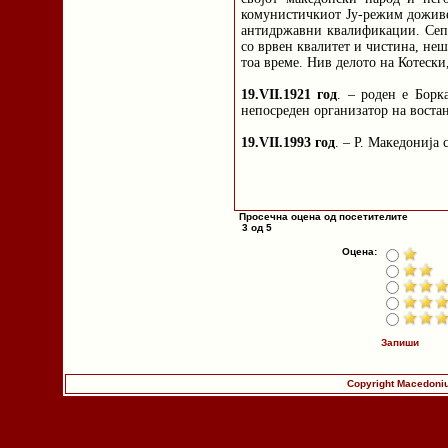
комунистичкиот Ју-режим доживе
антидржавни квалификации. Сепа
со врвен квалитет и чистина, не
тоа време. Нив делото на Котески
19.VII.1921 год
. – роден е Борк
непосреден организатор на воста
19.VII.1993 год
. – Р. Македонија
Просечна оцена од посетителите
3 од 5
Оцена:
Запиши
Copyright Macedoniu