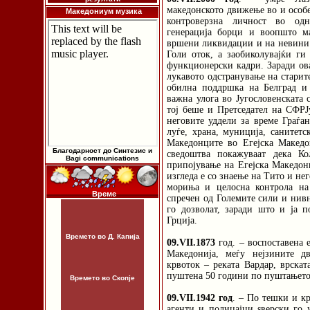
македонското движење во и особе
Македониум музика
контроверзна личност во одн
генерација борци и воопшто ма
вршени ликвидации и на невини
Голи оток, а заобиколувајќи ги
функционерски кадри. Заради ов
лукавото одстранување на старите
обилна поддршка на Белград и
важна улога во Југословенската 
тој беше и Претседател на СФРЈу
неговите уддели за време Граѓа
луѓе, храна, муниција, санитетс
Македонците во Егејска Македо
Благодарност до Синтезис и
сведоштва покажуваат дека Ко
Bagi communications
припојување на Егејска Македони
изгледа е со знаење на Тито и нег
мориња и целосна контрола на
Време
спречен од Големите сили и нивн
го дозволат, заради што и ја 
Грција.
Времето во Д. Капија
09.VII.1873
год. – воспоставена е
Македонија, меѓу нејзините д
крвоток – реката Вардар, врскат
пуштена 50 години по пуштањето 
Времето во Скопје
09.VII.1942 год
. – По тешки и к
агенти и полицајци ѕверски го 