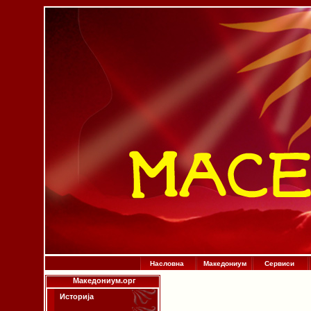
Насловна
Македониум
Сервиси
Македониум.орг
Историја