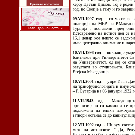
херој Цветан Димов. Тој е роден
Времето во Битола
год. во Скопје а таму и го заврши
09.VII.1997 год
. – со масовна а
полиција на МВР на Р.Македон
Календар на настани
Турција , поставени пред опш
Истовремено на истиот ден се на
16,1 денар кое нешто се задскри
имаа централно внимание и наре
10.VII.1998 год
. – во Скопје умр
Близнаков при Универзитетот Св.
на Универзитетот, од кој се ст
резултати во студирањето. Бли
Егејска Македонија.
10.VII.2001 год
. – умре Иван Да
на трансфузиологијата и имуноло
– Р. Бугарија на 06 јануари 1932 г
11.VII.1943 год. –
Македонците
организирано со камиони се пре
подложени на тешки измачувањ
затвори останаа се до капитулациј
12.VII.1992 год
. - Ширум светот
мото на митинзите- “ Да, Реп
Европа и особено најмасовни в