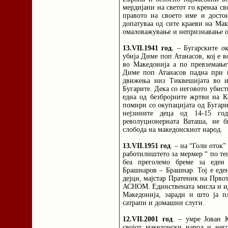
мердијани на светот го кренаа сво
правото на своето име и досто
допатуваа од сите краеви на Мак
омаловажување и непризнавање од 
13.VII.1941 год.
– Бугарските ок
убија Диме поп Атанасов, кој е 
во Македонија а по превземање
Диме поп Атанасов падна при н
движења низ Тиквешијата во н
Бугарите. Дека со неговото убист
една од безбројните жртви на К
помири со окупацијата од Бугари
нејзините деца од 14-15 го
револуционерната Ваташа, не 
слобода на македонскиот народ.
13.VII.1951 год
. – на “Голи оток”
работилиштето за мермер “ по те
беа преголемо бреме за еден
Брашнаров – Брашнар. Тој е еде
дејци, мајстар Пратеник на Прво
АСНОМ. Единствената мисла и ид
Македонија, заради и што ја пл
сатрапи и домашни слуги.
12.VII.2001 год
. – умре Јован 
својот македонски народ и нег