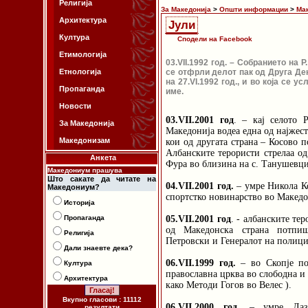
Религија
За Македонија
>
Општи информации
>
Ма
Архитектура
Јули
Култура
Сподели на Facebook
Етимологија
03.VII.1992 год
. – Собранието на Р
Етнологија
се отфрли делот пак од Друга Дек
на 27.VI.1992 год., и во која се 
Пропаганда
име.
Новости
03.VII.2001 год
. – кај селото 
За Македонија
Македонија водеа една од најжес
Македонизам
кои од другата страна – Косово 
Албанските терористи стрелаа о
Анкета
Фура во близина на с. Танушевци
Македониум прашува
Што сакате да читате на
04.VII.2001 год.
– умре Никола Ко
Македониум?
спортстко новинарство во Македо
Историја
Пропаганда
05.VII.2001 год
. - албанските те
од Македонска страна потпи
Религија
Петровски и Генералот на полици
Дали знаевте дека?
06.VII.1999 год.
– во Скопје по
Култура
православна црква во слободна и 
Архитектура
како Методи Гогов во Велес ).
Вкупно гласови : 11112
06.VII.2000 год
. – умре Лаз
резултати