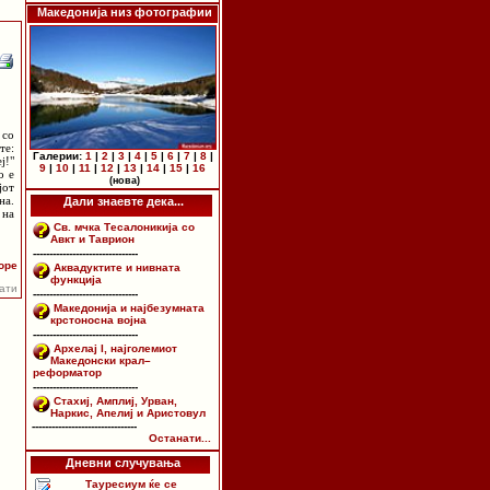
Македонија низ фотографии
 со
те:
Галерии:
1
|
2
|
3
|
4
|
5
|
6
|
7
|
8
|
ј!"
9
|
10
|
11
|
12
|
13
|
14
|
15
|
16
о е
(нова)
јот
на.
Дали знаевте дека...
 на
Св. мчка Тесалоникија со
Авкт и Таврион
--------------------------------
оре
Аквадуктите и нивната
функција
пати
--------------------------------
Македонија и најбезумната
крстоносна војна
--------------------------------
Архелај I, најголемиот
Македонски крал–
реформатор
--------------------------------
Стахиј, Амплиј, Урван,
Наркис, Апелиј и Аристовул
--------------------------------
Останати...
Дневни случувања
Тауресиум ќе се