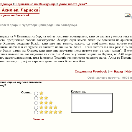
кедонија
>
Единствено во Македонија
>
Дали знаете дека?
. Ахил еп. Лариски
подели на Facebook
 голем ерарх и чудотворец бил роден во Кападокија.
вувал на V Вселенски собор, на кој ги посрамил еретиците и, како со својата ученост така и
оста, предизвикал големо восхитување. Земајќи еден камен, Ахил им довикнал на ариевци
 е Христос создание Божјо, како што вие велите, кажете, од овој камен нека потече еле
иците молчеле и се чуделе на таквиот повик на св. Ахил. Тогаш светителот пак рекол: 'А ак
т Божји рамен на Отецот, како што ние веруваме, нека потече елеј од овој камен”. И еле
стина потекол на восхитување на сите. Св. Ахил се упокоил мирно во Лариса, во 330 годи
ил, царот македонски, кога ја освоил Тесалија ги пренесол моштите на св. Ахил во Преспа
вот во езерото, кој се нарече и денес се вика Ахил или Аил.
Сподели на Facebook
|
<< Назад
|
Најг
Овој наслов е прочитан 9608 
ечна оцена од посетителите
 од 5
Коментар:
Оцена:
Запиши