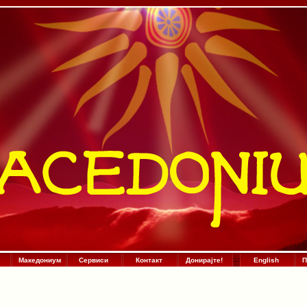
Македониум
Сервиси
Контакт
Донирајте!
:
.
:
English
П