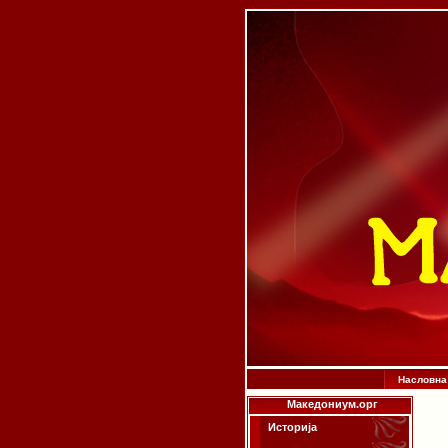
Насловна
Македониум.орг
Историја