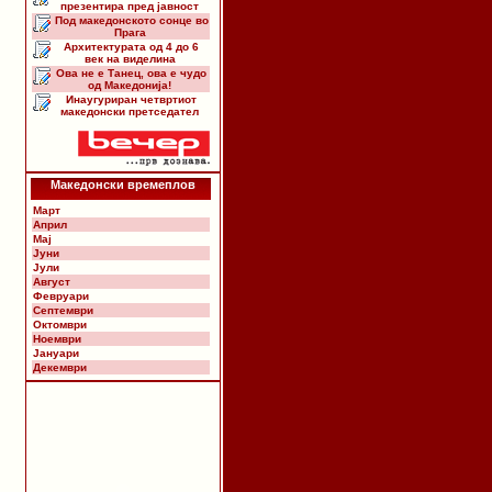
презентира пред јавност
Под македонското сонце во
Прага
Архитектурата од 4 до 6
век на виделина
Ова не е Танец, ова е чудо
од Македонија!
Инаугуриран четвртиот
македонски претседател
Македонски времеплов
Март
Април
Мај
Јуни
Јули
Август
Февруари
Септември
Октомври
Ноември
Јануари
Декември