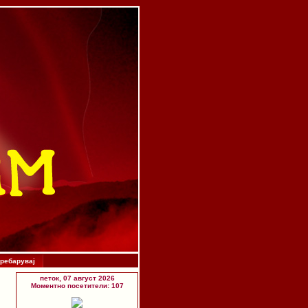
ребарувај
петок, 07 август 2026
Моментно посетители: 107