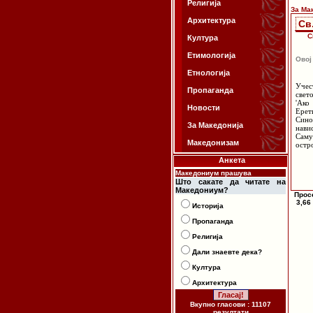
Религија
За Ма
Архитектура
Св
С
Култура
Етимологија
Овој
Етнологија
Учест
Пропаганда
свет
'Ако
Новости
Ерет
Сино
За Македонија
нави
Саму
Македонизам
остро
Анкета
Македониум прашува
Што сакате да читате на
Македониум?
Прос
3,66
Историја
Пропаганда
Религија
Дали знаевте дека?
Култура
Архитектура
Вкупно гласови : 11107
резултати