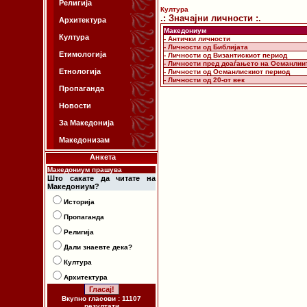
Религија
Култура
.: Значајни личности :.
Архитектура
Македониум
Култура
- Антички личности
- Личности од Библијата
Етимологија
- Личности од Византискиот период
- Личности пред доаѓањето на Османлии
Етнологија
- Личности од Османлискиот период
- Личности од 20-от век
Пропаганда
Новости
За Македонија
Македонизам
Анкета
Македониум прашува
Што сакате да читате на
Македониум?
Историја
Пропаганда
Религија
Дали знаевте дека?
Култура
Архитектура
Вкупно гласови : 11107
резултати