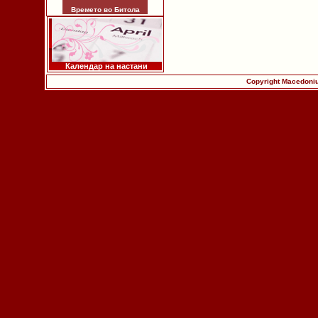
Времето во Битола
Календар на настани
Copyright Macedoniu