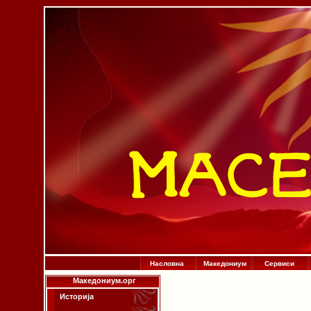
Насловна
Македониум
Сервиси
Македониум.орг
Историја