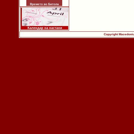
Времето во Битола
Календар на настани
Copyright Macedoniu