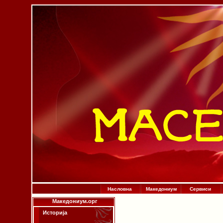
Насловна
Македониум
Сервиси
Македониум.орг
Историја