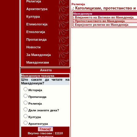
Религија
Религија
.: Католицизам, протестанство и 
Архитектура
Македониум
Култура
- Влијанието на Ватикан во Македонија
- Протестанството во Македонија
Етимологија
- Еврејските религии во Македонија
Етнологија
Пропаганда
Новости
За Македонија
Македонизам
Анкета
Македониум прашува
Што сакате да читате на
Македониум?
Историја
Пропаганда
Религија
Дали знаевте дека?
Култура
Архитектура
Вкупно гласови : 11110
резултати