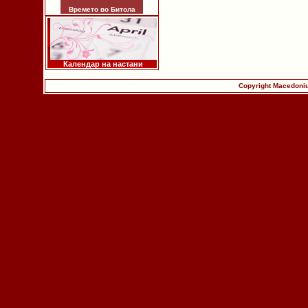
Времето во Битола
Календар на настани
Copyright Macedoniu