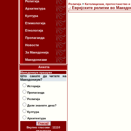
Религија
Религија
>
Католицизам, протестанство и
.: Еврејските религии во Македон
Архитектура
Култура
Етимологија
Етнологија
Пропаганда
Новости
За Македонија
Македонизам
Анкета
Македониум прашува
Што сакате да читате на
Македониум?
Историја
Пропаганда
Религија
Дали знаевте дека?
Култура
Архитектура
Вкупно гласови : 11110
резултати