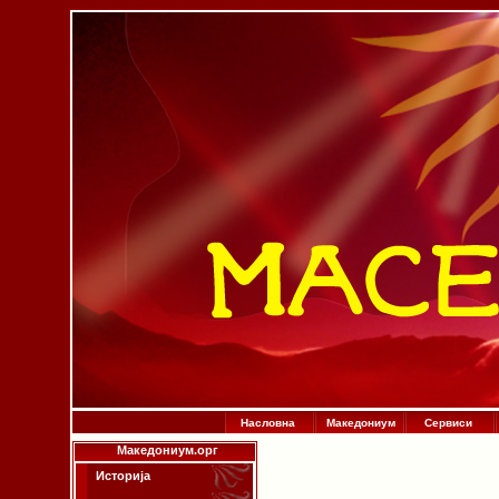
Насловна
Македониум
Сервиси
Македониум.орг
Историја