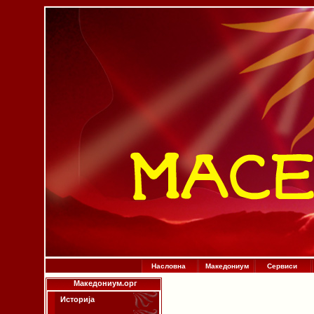
Насловна
Македониум
Сервиси
Македониум.орг
Историја