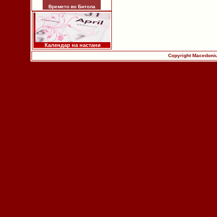
Времето во Битола
Календар на настани
Copyright Macedoniu