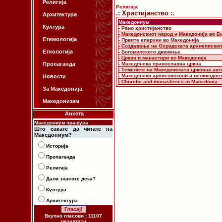
Религија
Религија
.: Христијанство :.
Архитектура
Македониум
Култура
- Рано христијанство
- Македонскиот народ и Македонија во Б
Етимологија
- Првите епархии во Македонија
- Создавање на Охридската архиепископ
Етнологија
- Богомилското движење
- Цркви и манастири во Македонија
Пропаганда
- Македонска православна црква
- Темелите на Македонската црковна ав
- Македонски архиепископи и великодос
Новости
- Churchs and monasteries in Macedonia
За Македонија
Македонизам
Анкета
Македониум прашува
Што сакате да читате на
Македониум?
Историја
Пропаганда
Религија
Дали знаевте дека?
Култура
Архитектура
Вкупно гласови : 11107
резултати