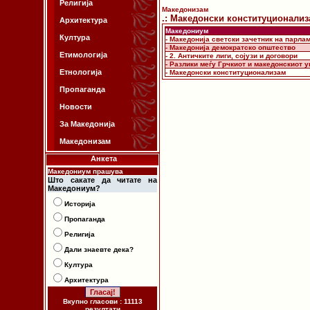
Религија
Македонизам
.: Македонски конституционализа
Архитектура
Македониум
Култура
- Македонија светски зачетник на парла
- Македонија демократско општество
Етимологија
- 2. Античките лиги, сојузи и договори
- Разлики меѓу Грчкиот и македонскиот 
Етнологија
- Македонски конституционализам
Пропаганда
Новости
За Македонија
Македонизам
Анкета
Македониум прашува
Што сакате да читате на
Македониум?
Историја
Пропаганда
Религија
Дали знаевте дека?
Култура
Архитектура
Вкупно гласови : 11113
резултати