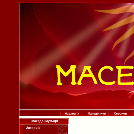
Насловна
Македониум
Сервиси
Македониум.орг
Историја