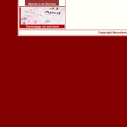
Времето во Битола
Календар на настани
Copyright Macedoniu