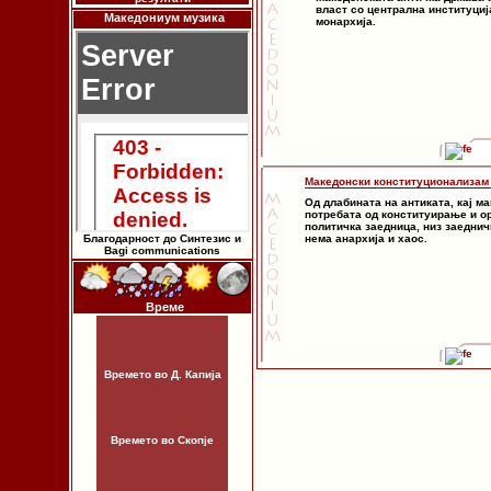
власт со централна институција
Македониум музика
монархија.
Македонски конституционализам
Од длабината на антиката, кај м
потребата од конституирање и о
политичка заедница, низ заеднич
Благодарност до Синтезис и
нема анархија и хаос.
Bagi communications
Време
Времето во Д. Капија
Времето во Скопје