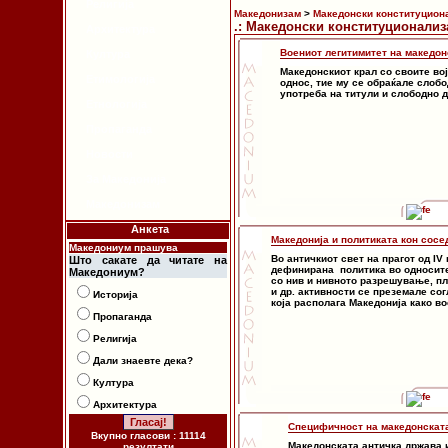
Религија
Македонизам
>
Македонски конституцион
.: Македонски конституционализа
Архитектура
Воениот легитимитет на македон
Култура
Македонскиот крал со своите во
Етимологија
однос, тие му се обраќале слобо
употреба на титули и слободно 
Етнологија
Пропаганда
Новости
За Македонија
Македонизам
Анкета
Македонија и политиката кон сосе
Македониум прашува
Во античкиот свет на прагот од IV 
Што сакате да читате на
дефинирана политика во односите
Македониум?
со нив и нивното разрешување, п
и др. активности се преземале со
Историја
која располага Македонија како во
Пропаганда
Религија
Дали знаевте дека?
Култура
Архитектура
Специфичност на македонскат
Вкупно гласови : 11114
Македонската античка држава 
резултати