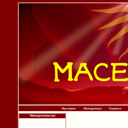
Насловна
Македониум
Сервиси
Македониум.орг
Историја