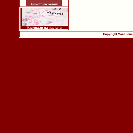
Времето во Битола
Календар на настани
Copyright Macedoniu