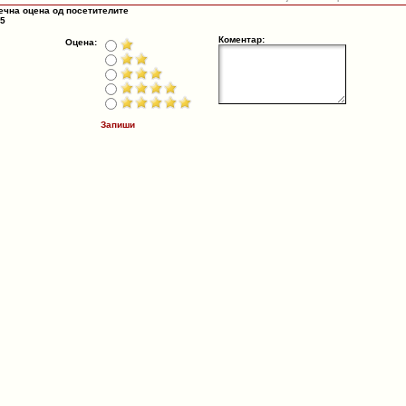
ечна оцена од посетителите
 5
Коментар:
Оцена:
Запиши