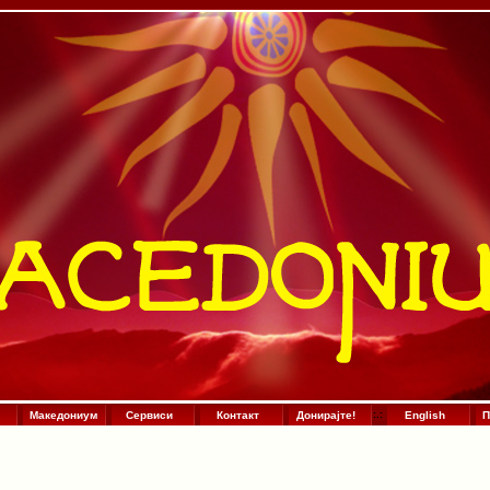
Македониум
Сервиси
Контакт
Донирајте!
:
.
:
English
П