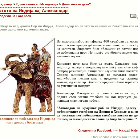
кедонија
>
Единствено во Македонија
>
Дали знаете дека?
атото на Индија кај Александар
подели на Facebook
обедата над кралот Пор во Индија, Александар во палатата наишол на богатство кое с
оело од големи количини злато.
Во палатата набројал најмалку 400 столбови од маси
злато со извонредна дебелина и височина, но и ист б
на капители. Ѕидовите биле обложени со златни пл
со дебелина на прст. Но и меѓу столбовите виселе мн
елементи од злато.
Киповите исто така биле од злато. Однадвор пак
ѕидот од зградата подскокнувале меѓу златните каф
безброј разновидни птици чии клунови биле позлате
Според записите Александар во палатата виде
многубројни пехари како и предмети од скапоц
камења, од килибар. Златните предмети биле изработ
во уметнички колорит.
Александар Македонски и самиот восхитен од 
подига свои златни столбови на кои наредува да
испишат сите негови победи:
“Заповедав на крајниот раб на Индија, далеку
победничките столбови на Диониз и Херакле и за м
да постават пет победнички столбови високи по де
едонците по победата над Индија од
стапки, за македонската слава да биде бесмртна.. “
таму донесоа богат плен
Сподели на Facebook
|
<< Назад
|
Најг
Овој наслов е прочитан 8635 