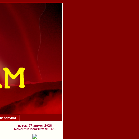
ребарувај
петок, 07 август 2026
Моментно посетители: 171