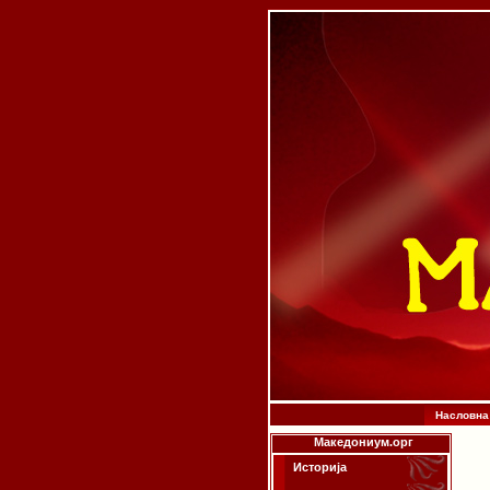
Насловна
Македониум.орг
Историја