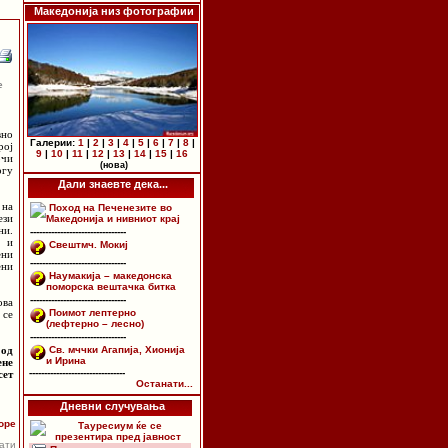
Македонија низ фотографии
е
вно
Галерии:
1
|
2
|
3
|
4
|
5
|
6
|
7
|
8
|
рој
9
|
10
|
11
|
12
|
13
|
14
|
15
|
16
очи
(нова)
огу
Дали знаевте дека...
 на
Поход на Печенезите во
ези
Македонија и нивниот крај
ни.
--------------------------------
л и
Свештмч. Мокиј
ени
--------------------------------
ени
Наумакија – македонска
поморска вештачка битка
--------------------------------
ова
Поимот лептерно
 се
(лефтерно – лесно)
--------------------------------
 од
Св. мччки Агапија, Хионија
и Ирина
ене
--------------------------------
сет
Останати...
Дневни случувања
оре
Тауресиум ќе се
презентира пред јавност
пати