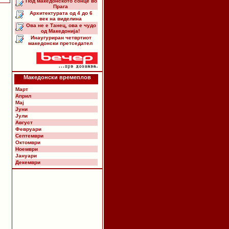
Под македонското сонце во
Прага
Архитектурата од 4 до 6
век на виделина
Ова не е Танец, ова е чудо
од Македонија!
Инаугуриран четвртиот
македонски претседател
Македонски времеплов
Март
Април
Мај
Јуни
Јули
Август
Февруари
Септември
Октомври
Ноември
Јануари
Декември