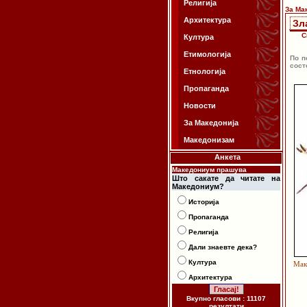
Религија
За Ма
Архитектура
Зл
С
Култура
Етимологија
По п
сост
Етнологија
Пропаганда
Новости
За Македонија
Македонизам
Анкета
Македониум прашува
Што сакате да читате на
Македониум?
Историја
Пропаганда
Религија
Дали знаевте дека?
Култура
Мак
Архитектура
Вкупно гласови : 11107
резултати