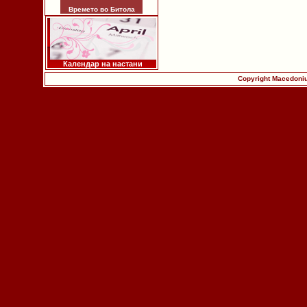
Времето во Битола
Календар на настани
Copyright Macedoniu