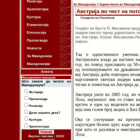
Религија
За Македонија
>
Единствено во Македони
Архитектура
Австрија во чест на по
Култура
Сподели на Facebook
Етимологија
Генијот на Крсте П. Мисирков про
Етнологија
ширум светот преку директните п
во Австрија Елена Мисиркова-Ло
Пропаганда
пијано.
Новости
Таа е единствениот уметник
За Македонија
Австриската влада да настапи на
Македонизам
год. по повод прославата од 50
од потпишувањето на државнио
Анкета
кој Австрија доби повторна незав
Македониум прашува
најголемите светски лидери ка
Што сакате да читате на
тогаш и помогнаа на Австрија да ј
Македониум?
Историја
Австрија уште во 2005 год. во 
Пропаганда
Лоза, нејзиниот лик го стави н
крстен и еден од моделите на а
Религија
која има голем број акции и Бил Г
Дали знаевте дека?
Ова се случуваше на презента
Култура
најугледен бизнис круг, каде се 
Архитектура
при што се разлеваа и маестрал
Лоза.
Вкупно гласови : 11110
резултати