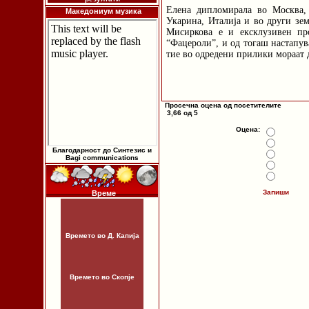
Елена дипломирала во Москва, 
Македониум музика
Укарина, Италија и во други зем
Мисиркова е и ексклузивен пр
“Фацероли”, и од тогаш настапув
тие во одредени прилики мораат д
Просечна оцена од посетителите
3,66 од 5
Оцена:
Благодарност до Синтезис и
Bagi communications
Запиши
Време
Времето во Д. Капија
Времето во Скопје