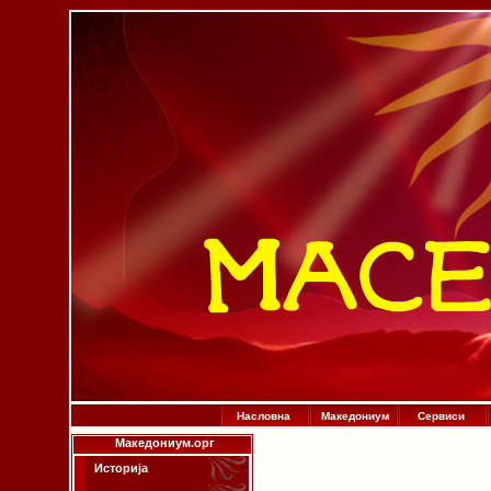
Насловна
Македониум
Сервиси
Македониум.орг
Историја