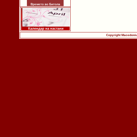
Времето во Битола
Календар на настани
Copyright Macedoniu