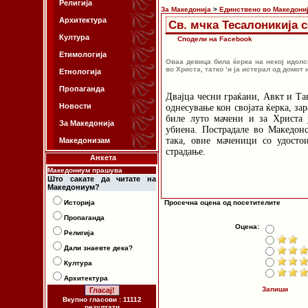
Религија
За Македонија
>
Единствено во Македони
Архитектура
Св. мчка Тесалоникија 
Култура
Сподели на Facebook
Етимологија
Оваа девица била ќерка на некој идолс
во Христа, татко ‘и ја истерал од домот и
Етнологија
Пропаганда
Двајца чесни граќани, Авкт и Та
Новости
однесување кон својата ќерка, за
биле луто мачени и за Христа 
За Македонија
убиена. Пострадале во Македон
така, овие маченици со удосто
Македонизам
страдање.
Анкета
Македониум прашува
Што сакате да читате на
Македониум?
Историја
Просечна оцена од посетителите
Пропаганда
Оцена:
Религија
Дали знаевте дека?
Култура
Архитектура
Запиши
Вкупно гласови : 11112
резултати