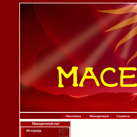
Насловна
Македониум
Сервиси
Македониум.орг
Историја