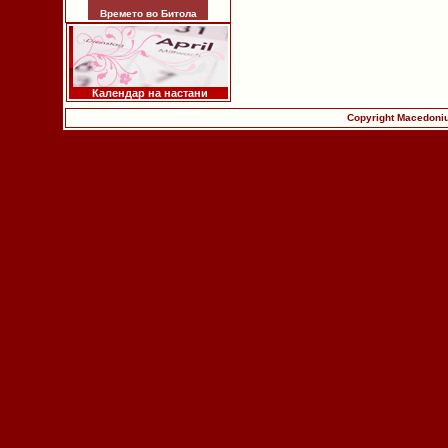
Времето во Битола
Календар на настани
Copyright Macedoniu