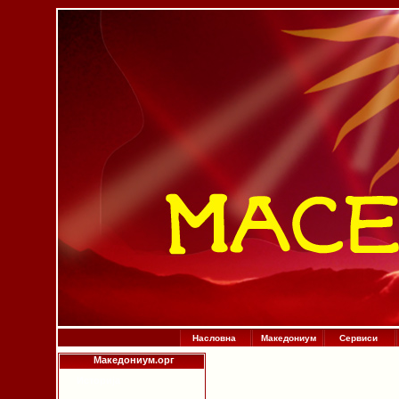
Насловна
Македониум
Сервиси
Македониум.орг
Историја