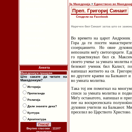
Религија
За Македонија
>
Единствено во Македони
Архитектура
Преп. Григориј Синаит
Култура
Сподели на Facebook
Етимологија
Наречен бил Синаит затоа што се замона
Етнологија
Во времето на царот Андроник 
Пропаганда
Гора да ги посети манастирит
Новости
созерцанието. Но овие духовн
непознати меѓу светогорците. Ед
За Македонија
го практикувал бил св. Максим
Македонизам
своето учење за умната молитва 
бележит ученик бил Калист, по
Анкета
напишал житието на св. Григори
Македониум прашува
во другите краеви на Балканот и
Што сакате да читате на
Македониум?
во умната молитва.
Историја
Така тој им помогнал на многуми
списи за умната молитва и подв
Пропаганда
Меѓу останатото, напишал и прип
Религија
пее на воскресенската полуноќн
Дали знаевте дека?
духовни учители на Балканот. Ми
преселил во Царството Христово.
Култура
Архитектура
Вкупно гласови : 11107
резултати