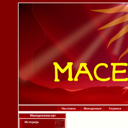
Насловна
Македониум
Сервиси
Македониум.орг
Историја