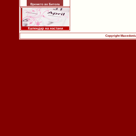
Времето во Битола
Календар на настани
Copyright Macedoniu