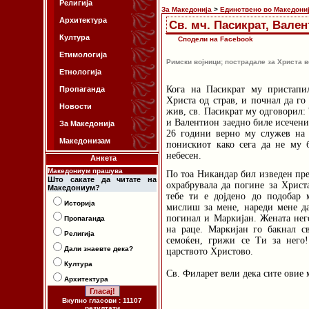
Религија
За Македонија
>
Единствено во Македони
Архитектура
Св. мч. Пасикрат, Вален
Култура
Сподели на Facebook
Етимологија
Римски војници; пострадале за Христа в
Етнологија
Кога на Пасикрат му пристапил
Пропаганда
Христа од страв, и почнал да го
Новости
жив, св. Пасикрат му одговорил: 
и Валентион заедно биле исечени. 
За Македонија
26 години верно му служев на 
Македонизам
понискиот како сега да не му 
небесен.
Анкета
Македониум прашува
По тоа Никандар бил изведен пр
Што сакате да читате на
охрабрувала да погине за Христа
Македониум?
тебе ти е дојдено до подобар 
Историја
мислиш за мене, нареди мене д
погинал и Маркијан. Жената нег
Пропаганда
на раце. Маркијан го бакнал с
Религија
семоќен, грижи се Ти за него
Дали знаевте дека?
царството Христово.
Култура
Св. Филарет вели дека сите овие
Архитектура
Вкупно гласови : 11107
резултати