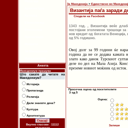
Религија
За Македонија
>
Единствено во Македони
Архитектура
Византија паѓа заради 
Култура
Сподели на Facebook
Етимологија
1343 год. , Византија веќе дла
Етнологија
постојани зголемени трошоци за 
нов кредит од богатата Венеција, 
Пропаганда
од 5% годишно.
Новости
Овој долг за 99 години ќе нара
За Македонија
година да не се додава камата н
Македонизам
злато како данок Турскиот султа
деле по дел на Мала Азија. Конс
Анкета
преземе новиот моќник од исток.
Македониум прашува
Што сакате да читате на
Македониум?
Историја
Просечна оцена од посетителите
Пропаганда
3 од 5
Религија
Оцена:
Дали знаевте дека?
Култура
Архитектура
Вкупно гласови : 11112
Запиши
резултати