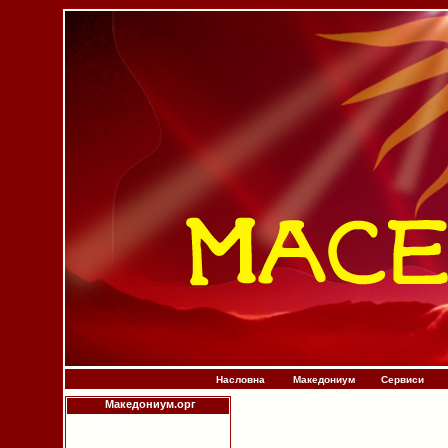
Насловна
Македониум
Сервиси
Македониум.орг
Историја