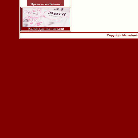
Времето во Битола
Календар на настани
Copyright Macedoniu