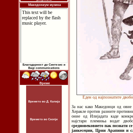
Македониум музика
Благодарност до Синтезис и
Bagi communications
Време
Еден од најпознатите двобо
Времето во Д. Капија
За нас како Македонци од овие 
Херакле против разните противни
оние од Илијадата каде конкр
Времето во Скопје
најстари племиња водат дво
средновековието пак познати с
јанкесеџии, Црни Арапини и с