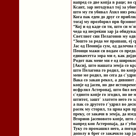
напред со две копја в раце; во 
Ксант, зар негодувал тој за уб
што му ги убивал Ахил низ река
Кога пак еден до друг се прибл
тогај му прозборил прв брзоног
“Кој и од каде си ти, што си м`
чеда од несреќни зар ја обидува
Светлиот син Пелагонов му одв
“Зошто за рода ме прашаш, еј с
Јас од Пеонија сум, од далечна 
Пеонци мажи си водам со предол
единаесетта зора ми е, как дојд
Родот пак мене ми е од широкос
[Аксиј, што нашата земја со кр
што Пелагона го родил, по копј
мене ме родил, но сега да с`удр
Вака со закан рекол, а дивниот
копје од јасен, но две истоврем
исфрлил Астеропај, што бил ве
с`едното копје го згодил, но не 
штитот, зашт` златото него го з
а пак со другото г`удрил во дес
расек му сторил, та црна крв п
преку, се закачи в земја, да изед
Вториов јасеновото копје, што 
напред кон Астеропаја, да г`уби
Туку го промашил него, а погод
дополу в брег се закачило зар ја