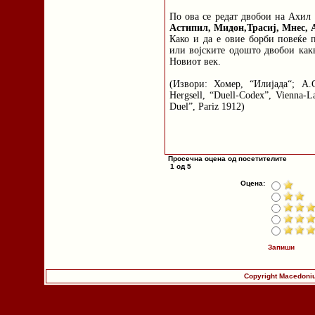
По ова се редат двобои на Ахил
Астипил, Мидон,Трасиј, Мнес, 
Како и да е овие борби повеќе 
или војските одошто двобои как
Новиот век.
(Извори: Хомер, “Илијада“; A.Gr
Hergsell, “Duell-Codex”, Vienna-L
Duel”, Pariz 1912)
Просечна оцена од посетителите
1 од 5
Оцена:
Запиши
Copyright Macedoniu