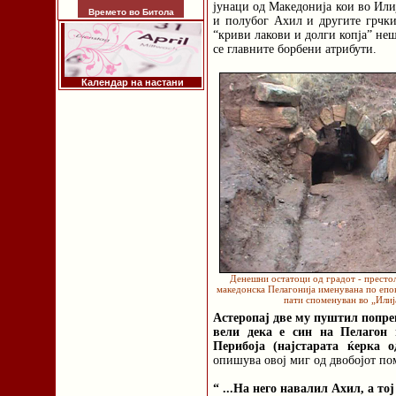
јунаци од Македонија кои во Или
Времето во Битола
и полубог Ахил и другите грчки
“криви лакови и долги копја” не
се главните борбени атрибути.
Календар на настани
Денешни остатоци од градот - престо
македонска Пелагонија именувана по епо
пати споменуван во „Илиј
Астеропај две му пуштил попрец
вели дека е син на Пелагон 
Перибоја (најстарата ќерка 
опишува овој миг од двобојот по
“ ...На него навалил Ахил, а тој