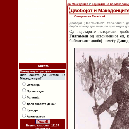
Религија
За Македонија
>
Единствено во Македони
Архитектура
Двобојот и Македонцит
Култура
Сподели на Facebook
Етимологија
Двобојот ( lat.”duellum”, franc.”duel”
борба помеѓу две лица, со претходен до
Етнологија
Од најстарите историски двоб
Гилгамеш
од истоимениот еп, к
Пропаганда
библискиот двобој помеѓу
Давид
Новости
За Македонија
Македонизам
Анкета
Македониум прашува
Што сакате да читате на
Македониум?
Историја
Пропаганда
Религија
Дали знаевте дека?
Култура
Архитектура
Вкупно гласови : 11107
резултати