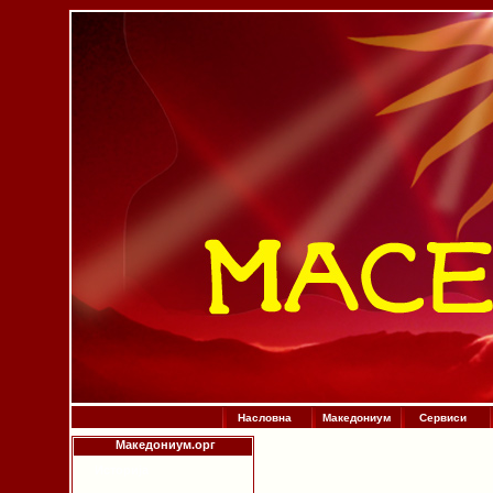
Насловна
Македониум
Сервиси
Македониум.орг
Историја