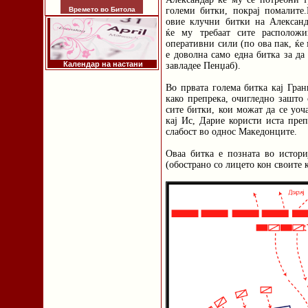
Времето во Битола
големи битки, покрај помалите
овие клучни битки на Александ
ќе му требаат сите расположи
оперативни сили (по ова пак, ќе
е доволна само една битка за да
Календар на настани
завладее Пенџаб).
Во првата голема битка кај Грани
како препрека, очигледно зашто
сите битки, кои можат да се уоч
кај Ис, Дарие користи иста преп
слабост во однос Македонците.
Оваа битка е позната во истори
(обострано со лицето кон своите 