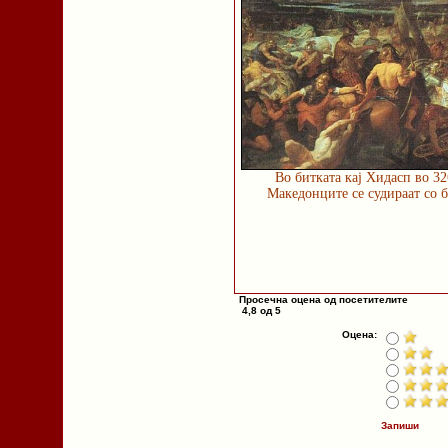
Во битката кај Хидасп во 32
Македонците се судираат со 
Просечна оцена од посетителите
4,8 од 5
Оцена:
Запиши