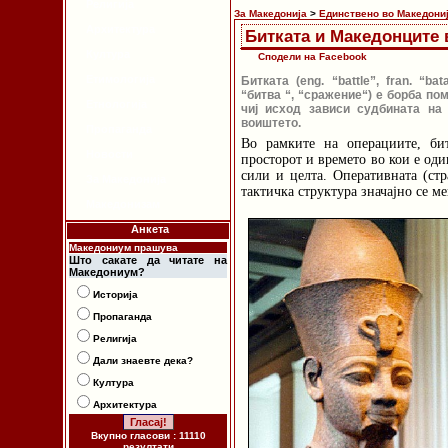
Религија
За Македонија
>
Единствено во Македони
Архитектура
Битката и Македонците 
Култура
Сподели на Facebook
Етимологија
Битката (eng. “battle”, fran. “batai
“битва “, “сражение“) е борба по
Етнологија
чиј исход зависи судбината на
воиштето.
Пропаганда
Во рамките на операциите, би
Новости
просторот и времето во кои е од
сили и целта. Оперативната (стр
За Македонија
тактичка структура значајно се ме
Македонизам
Анкета
Македониум прашува
Што сакате да читате на
Македониум?
Историја
Пропаганда
Религија
Дали знаевте дека?
Култура
Архитектура
Вкупно гласови : 11110
резултати