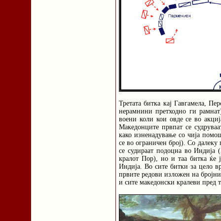
Третата битка кај Гавгамела, Пе
нерамнини претходно ги рамнат)
воени коли кои овде се во акциј
Македонците првпат се судруваа
како изненадување со чија помош
се во ограничен број). Со далек
се судираат подоцна во Индија (
кралот Пор), но и таа битка ќе 
Индија. Во сите битки за цело в
првите редови изложен на бројни
и сите македонски кралеви пред т