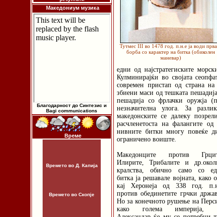
Македониум музика
Тутмес III во 1478 год. п.н.е ја води прва
борба со карактер на битка (обиколен
маневар)
едни од најстратегиските морск
Кулминирајќи во својата сеопфа
современ пристап од страна на
збиени маси од тешката пешадија
пешадија со фрлачки оружја (
Благодарност до Синтезис и
незначителна улога. За разл
Bagi communications
македонските се далеку позрел
расчленетоста на фалангите о
нивните битки многу повеќе д
Време
ограничено воиште.
Македонците против Грцит
Илирите, Трибалите и др.окол
Времето во Д. Капија
кралства, обично само со ед
битка ја решавале војната, како 
кај Херонеја од 338 год. п.н
против обединетите грчки држа
Времето во Скопје
Но за конечното рушење на Перс
како голема империја, 
Александар ќе му се потребни 