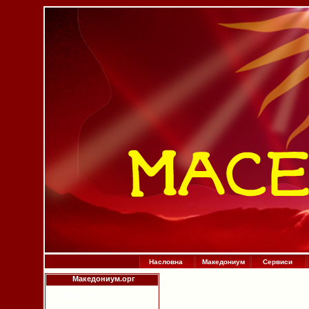
Насловна
Македониум
Сервиси
Македониум.орг
Историја