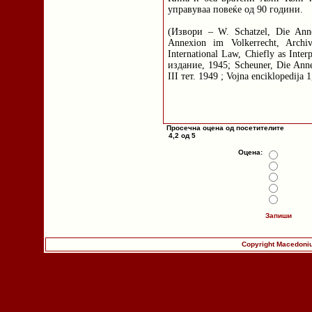
управуваа повеќе од 90 години.
(Извори – W. Schatzel, Die Anne
Annexion im Volkerrecht, Archiv
International Law, Chiefly as Inter
издание, 1945; Scheuner, Die Anne
III тет. 1949 ; Vojna enciklopedija 
Просечна оцена од посетителите
4,2 од 5
Оцена:
Запиши
Copyright Macedoniu