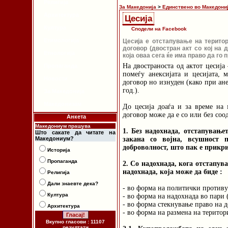
Религија
За Македонија
>
Единствено во Македони
Архитектура
Цесија
Култура
Сподели на Facebook
Етимологија
Цесија е отстапување на терито
договор (двостран акт со кој на 
Етнологија
која оваа сега ќе има право да го 
На двостраноста од актот цесија
Пропаганда
помеѓу анексијата и цесијата,
Новости
договор но изнуден (како при ан
год.).
За Македонија
Македонизам
До цесија доаѓа и за време на 
договор може да е со или без соо
Анкета
Македониум прашува
1. Без надохнада, отстапување
Што сакате да читате на
Македониум?
закана со војна, всушност 
доброволност, што пак е прикри
Историја
Пропаганда
2. Со надохнада, кога отстапува
надохнада, која може да биде :
Религија
Дали знаевте дека?
- во форма на политички противу
Култура
- во форма на надохнада во пари
- во форма стекнување право на 
Архитектура
- во форма на размена на територ
Вкупно гласови : 11107
резултати