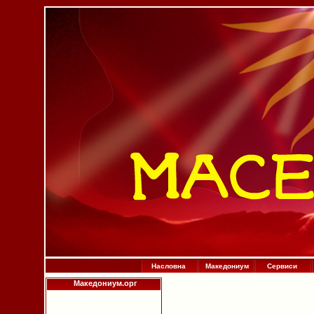
Насловна
Македониум
Сервиси
Македониум.орг
Историја