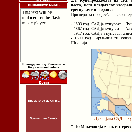
2.1. Купопродажбата на еден 
Македониум музика
честа, кога владетелот неогран
сретнуваме и подоцна.
Примери за продажба на свои тер
- 1803 год. САД ја купуваат – Лу
- 1867 год. САД ја купуваат – Аља
- 1917 год. САД ги купуваат данс
- 1899 год. Германија ги купу
Шпанија.
Благодарност до Синтезис и
Bagi communications
Време
Времето во Д. Капија
Луизијана САД ја ку
Времето во Скопје
*
Но Македонија е пак интересе