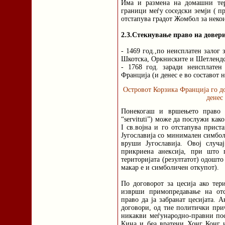
Има и размена на домашни те
граници меѓу соседски земји ( п
отстапува градот Жомбол за некои
2.3.Стекнување право на довери
- 1469 год.,по неисплатен залог
Шкотска, Оркниските и Шетлендс
- 1768 год. заради неисплатен
Франција (и денес е во составот 
Островот Корзика Франција го до
денес 
Понекогаш и вршењето право н
“servituti”) може да послужи как
I св.војна и го отстапува прис
Југославија со минимален симбол
вруши Југославија. Овој случ
прикриена анексија, при што 
територијата (резултатот) одошто
макар е и симболичен откупот).
По договорот за цесија ако тери
изврши примопредавање на отс
право да ја забранат цесијата. 
договори, од тие политички при
никакви меѓународно-правни пос
Кина и беа вратени Хонг Конг 