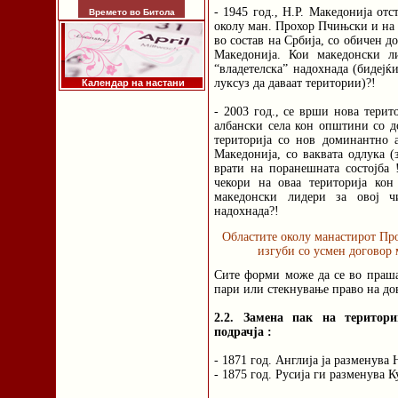
- 1945 год., Н.Р. Македонија от
Времето во Битола
околу ман. Прохор Пчињски и на 
во состав на Србија, со обичен 
Македонија. Кои македонски л
“владетелска” надохнада (бидејќ
луксуз да даваат територии)?!
Календар на настани
- 2003 год., се врши нова терит
албански села кон општини со д
територија со нов доминантно а
Македонија, со ваквата одлука (
врати на поранешната состојба 
чекори на оваа територија кон
македонски лидери за овој ч
надохнада?!
Областите околу манастирот Пр
изгуби со усмен договор
Сите форми може да се во праша
пари или стекнување право на дов
2.2. Замена пак на територ
подрачја :
- 1871 год. Англија ја разменува 
- 1875 год. Русија ги разменува 