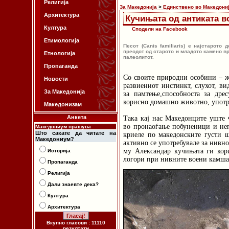
Религија
За Македонија
>
Единствено во Македони
Архитектура
Кучињата од антиката в
Култура
Сподели на Facebook
Етимологија
Песот (Canis familiaris) е најстарот
преодот од старото и младото камено вр
Етнологија
палеолитот.
Пропаганда
Со своите природни особини – жи
Новости
развиениот инстинкт, слухот, ви
За Македонија
за памтење,способноста за дре
корисно домашно животно, употр
Македонизам
Анкета
Така кај нас Македонците уште 
во пронаоѓање побуненици и неп
Македониум прашува
Што сакате да читате на
криеле по македонските густи 
Македониум?
активно се употребувале за нивн
му Александар кучињата ги кор
Историја
логори при нивните воени камш
Пропаганда
Религија
Дали знаевте дека?
Култура
Архитектура
Вкупно гласови : 11110
резултати