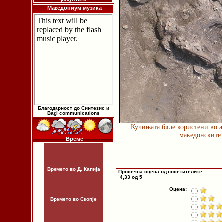
Македониум музика
Благодарност до Синтезис и
Bagi communications
Кучињата биле користени во а
македонските
Време
Времето во Д. Капија
Просечна оцена од посетителите
4,33 од 5
Оцена:
Времето во Скопје