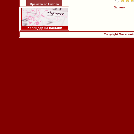
Времето во Битола
Запиши
Календар на настани
Copyright Macedoniu