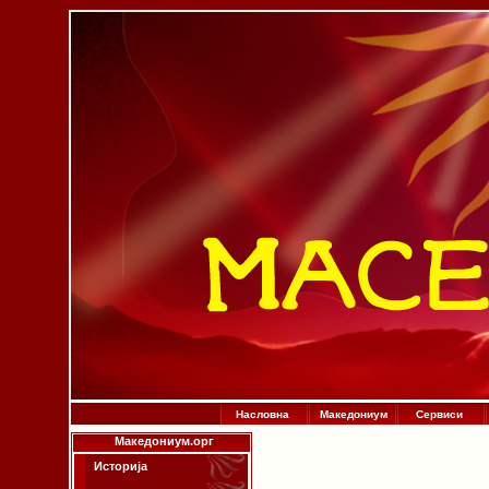
Насловна
Македониум
Сервиси
Македониум.орг
Историја