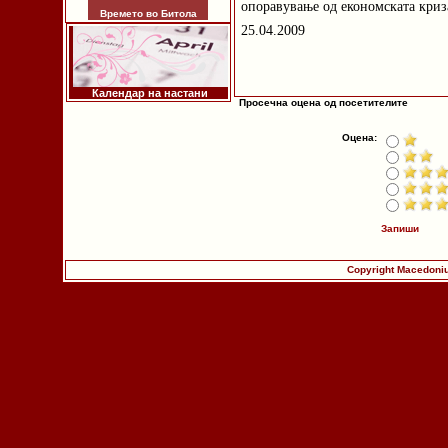
опоравување од економската криза
Времето во Битола
25.04.2009
Календар на настани
Просечна оцена од посетителите
Оцена:
Запиши
Copyright Macedoniu