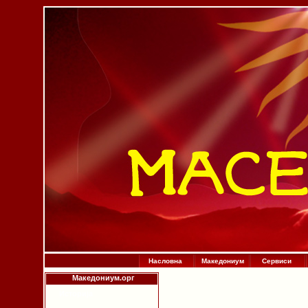
Насловна
Македониум
Сервиси
Македониум.орг
Историја