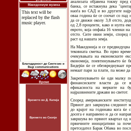
анализата објавена токму пред
Македониум музика
банка, се истакнува дека "цента
наоѓа во САД и во другите најр
оваа година ќе се соочат со пад 
да се движи околу 3,8 отсто, д
од 2,8 проценти, како и нулта ек
еврото, која опфаќа 16 членки на
отсто. Сите овии земји, според 
раст од нашата земја.
На Македонија и се предвидуцва 
тековната сметка. Во прво време
очекувањата на економските екс
економија, поевтинувањето ќе б
Благодарност до Синтезис и
Бидејќи ќе се обезвреднуваат пр
Bagi communications
немаат пари за плати, па може да
Закрепнувањето ќе оди малку п
Време
финансиските власти да се в
ефикасноста на мерките на бу
најразвиените држави во светот.
Според американските институц
Времето во Д. Капија
Првиот дел завршува следниот ме
до крајот на годинава кога ќе 
досега е направено и да се напра
Времето во Скопје
завршува во првиот квартал од н
првичните иницијативи за поч
претседател Барак Обама во посл