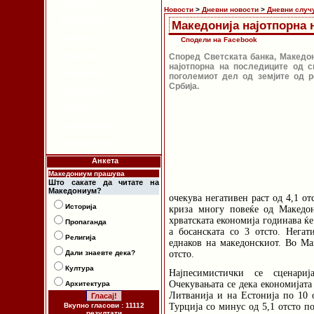
Религија
Новости
>
Дневни новости
>
Дневни случ
Архитектура
Македонија најотпорна 
Култура
Сподели на Facebook
Етимологија
Според Светската банка, Македон
најотпорна на последиците од с
Етнологија
поголемиот дел од земјите од ре
Србија.
Пропаганда
Новости
За Македонија
Македонизам
Анкета
Македониум прашува
Што сакате да читате на
Македониум?
очекува негативен раст од 4,1 от
Историја
криза многу повеќе од Македо
хрватската економија годинава ќе 
Пропаганда
а босанската со 3 отсто. Негат
Религија
еднаков на македонскиот. Во Ма
Дали знаевте дека?
отсто.
Култура
Најпесимистички се сценариј
Очекувањата се дека економијата
Архитектура
Литванија и на Естонија по 10 о
Вкупно гласови : 11112
Турција со минус од 5,1 отсто п
резултати