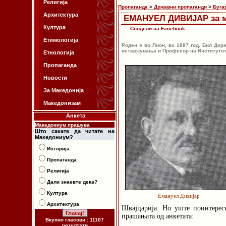
Религија
Пропаганда
>
Државни пропаганди
>
Буга
Архитектура
ЕМАНУЕЛ ДИВИЈАР за м
Култура
Сподели на Facebook
Етимологија
Роден е во Лион, во 1887 год. Бил Дир
истаржувања и Професор на Институтот
Етнологија
Пропаганда
Новости
За Македонија
Македонизам
Анкета
Македониум прашува
Што сакате да читате на
Македониум?
Историја
Пропаганда
Религија
Дали знаевте дека?
Култура
Емануел Дивијар
Архитектура
Швајцарија. Но уште поинтересн
прашањата од анкетата:
Вкупно гласови : 11107
резултати