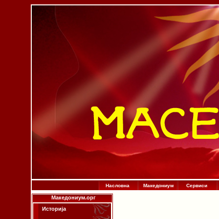
Насловна
Македониум
Сервиси
Македониум.орг
Историја