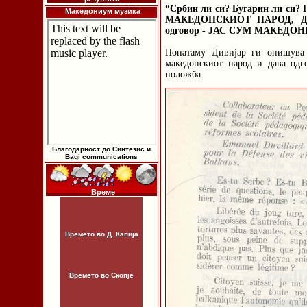
“Србин ли си? Бугарин ли си? 
Македониум музика
МАКЕДОНСКИОТ НАРОД, ДЕ
одговор - ЈАС СУМ МАКЕДОН
Понатаму Дивијар ги опишува 
македонскиот народ и дава одг
положба.
Благодарност до Синтезис и
Bagi communications
Време
Времето во Д. Капија
Времето во Скопје