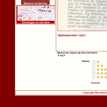
Времето во Битола
Календар на настани
Оригиналниот текст
Просечна оцена од посетителите
5 од 5
Оцена:
Запиши
Copyright Macedoniu