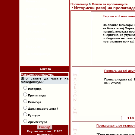
Религија
Пропаганда
>
Општо за пропагандите
.: Историски равој на пропаганда
Архитектура
Култура
Европа во I половин
Етимологија
Во своите Мемоари,
за битката кај Марна
Етнологија
непријателската про
енергично, го угушил
победникот не само к
Пропаганда
неутралните но и ка
Новости
За Македонија
Македонизам
Анкета
Пропаганда кај дру
Македониум прашува
Што сакате да читате на
Пропаганадата кај 
Македониум?
кан, Атила)
Историја
Пропаганда
Религија
Дали знаевте дека?
Култура
Архитектура
Пропагандата во старио
Вкупно гласови : 11107
“Сите патишта водат кон
резултати