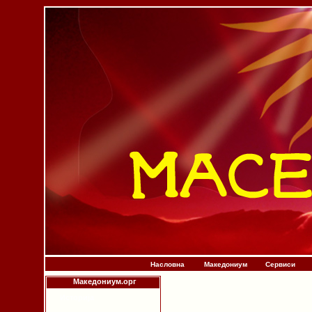
Насловна
Македониум
Сервиси
Македониум.орг
Историја