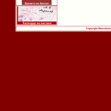
Времето во Битола
Календар на настани
Copyright Macedoniu