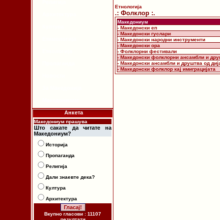
Религија
Етнологија
.: Фолклор :.
Архитектура
Македониум
Култура
- Македонски еп
- Македонски гуслари
Етимологија
- Македонски народни инструменти
- Македонски ора
Етнологија
- Фолклорни фестивали
- Македонски фолклорни ансамбли и др
Пропаганда
- Македонски ансамбли и друштва од диј
- Македонски фолклор кај имиграцијата
Новости
За Македонија
Македонизам
Анкета
Македониум прашува
Што сакате да читате на
Македониум?
Историја
Пропаганда
Религија
Дали знаевте дека?
Култура
Архитектура
Вкупно гласови : 11107
резултати