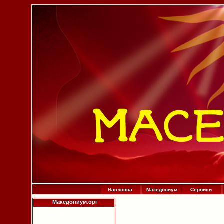
Насловна
Македониум
Сервиси
Македониум.орг
Историја