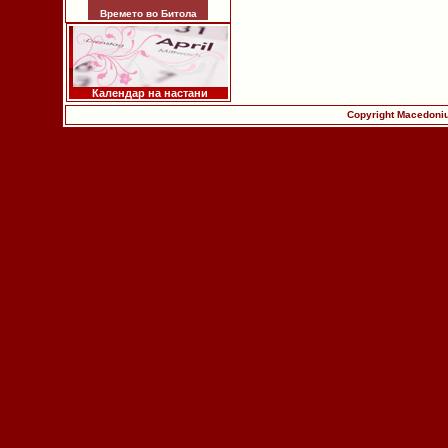
Времето во Битола
Календар на настани
Copyright Macedoniu