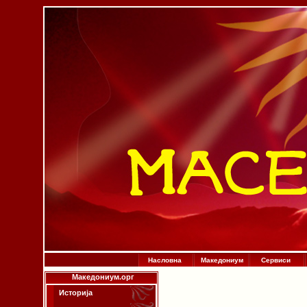
Насловна
Македониум
Сервиси
Македониум.орг
Историја