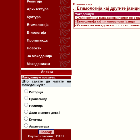
Религија
Етимологија
.: Етимологија кај другите јазици 
Архитектура
Македониум
Култура
- Сличности на македонски поими со стр
- Етимологија кај т.н словенски јазици
Етимологија
- Разлики на македонскиот со т.н словен
Етнологија
Пропаганда
Новости
За Македонија
Македонизам
Анкета
Македониум прашува
Што сакате да читате на
Македониум?
Историја
Пропаганда
Религија
Дали знаевте дека?
Култура
Архитектура
Вкупно гласови : 11107
резултати