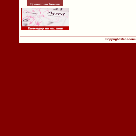
Времето во Битола
Календар на настани
Copyright Macedoniu