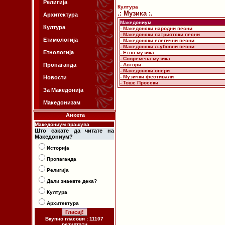
Религија
Култура
.: Музика :.
Архитектура
Македониум
Култура
- Македонски народни песни
- Македонски патриотски песни
Етимологија
- Македонски елегични песни
- Македонски љубовни песни
Етнологија
- Етно музика
- Современа музика
Пропаганда
- Автори
- Македонски опери
- Музички фестивали
Новости
- Тоше Проески
За Македонија
Македонизам
Анкета
Македониум прашува
Што сакате да читате на
Македониум?
Историја
Пропаганда
Религија
Дали знаевте дека?
Култура
Архитектура
Вкупно гласови : 11107
резултати