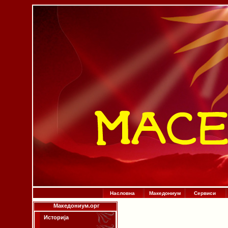
Насловна
Македониум
Сервиси
Македониум.орг
Историја