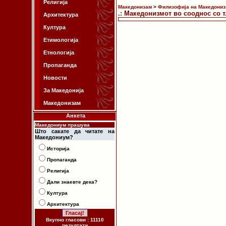
Религија
Македонизам
>
Филизофија на Македониз
.: Македонизмот во сооднос со т
Архитектура
Култура
Етимологија
Етнологија
Пропаганда
Новости
За Македонија
Македонизам
Анкета
Македониум прашува
Што сакате да читате на
Македониум?
Историја
Пропаганда
Религија
Дали знаевте дека?
Култура
Архитектура
Вкупно гласови : 11110
резултати