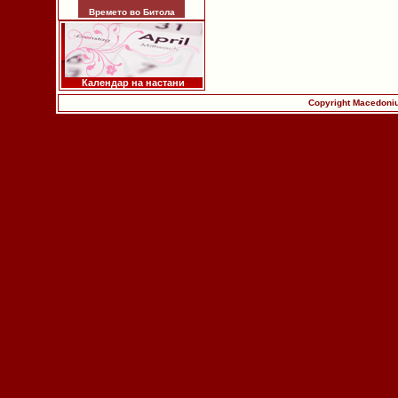
Времето во Битола
Календар на настани
Copyright Macedoniu