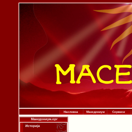
Насловна
Македониум
Сервиси
Македониум.орг
Историја