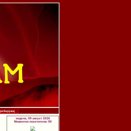
ребарувај
недела, 09 август 2026
Моментно посетители: 50