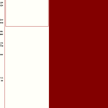
 да
оја
јот
рен
еш.
ине
 го
 Ти
 во
 од
 за