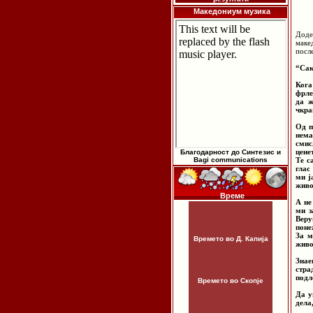
Македониум музика
Доде
маке
посл
“Сак
Кога
фрле
да ж
чкра
Од п
нема
смис
цене
Благодарност до Синтезис и
Bagi communications
Те с
глас
ми ј
живо
Време
А не
ми з
Веру
поне
За м
Времето во Д. Капија
живо
Знае
стра
подл
Времето во Скопје
Да у
дела