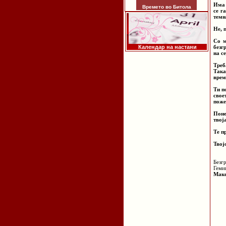
Има 
Времето во Битола
се г
темн
Не, 
Со м
Календар на настани
безг
на с
Треб
Така
врем
Ти п
свое
поже
Поне
твој
Те п
Твој
Безг
Геми
Маке