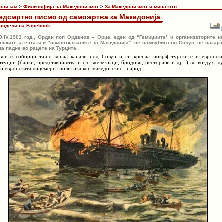
онизам
>
Филизофија на Македонизмот
>
За Македонизмот и минатото
едсмртно писмо од саможртва за Македонија
подели на Facebook
0.IV.1903 год., Ордан поп Орданов – Орце, еден од “Гемиџиите” и организаторите н
нските атентати и “самооткажаните за Македонија”, се самоубива во Солун, не сакајќ
да падне во рацете на Турците.
воите соборци тајно копаа канали под Солун и ги кренаа покрај турските и европск
итуции (банки, представништва и сл., железници, бродови, ресторани и др. ) во воздух, л
ди европската лицемерна политика кон македонскиот народ.