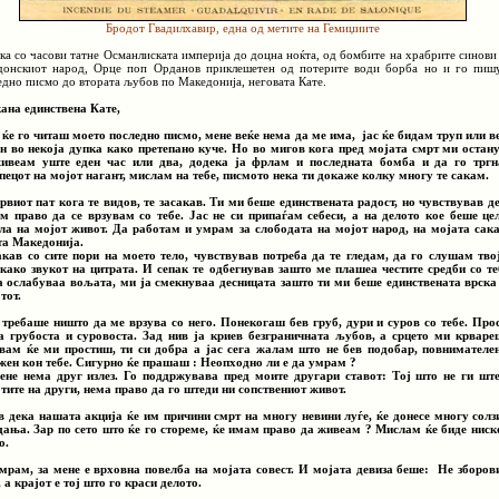
Бродот Гвадилхавир, една од метите на Гемиџиите
ка со часови татне Османлиската империја до доцна ноќта, од бомбите на храбрите синови
донскиот народ, Орце поп Орданов приклешетен од потерите води борба но и го пиш
едно писмо до втората љубов по Македонија, неговата Кате.
ана единствена Кате,
 ќе го читаш моето последно писмо, мене веќе нема да ме има, јас ќе бидам труп или в
н во некоја дупка како претепано куче. Но во мигов кога пред мојата смрт ми остан
ивеам уште еден час или два, додека ја фрлам и последната бомба и да го трг
пецот на мојот нагант, мислам на тебе, писмото нека ти докаже колку многу те сакам.
рвиот пат кога те видов, те засакав. Ти ми беше единствената радост, но чувствував д
м право да се врзувам со тебе. Јас не си припаѓам себеси, а на делото кое беше це
ла на мојот живот. Да работам и умрам за слободата на мојот народ, на мојата сак
та Македонија.
акав со сите пори на моето тело, чувствував потреба да те гледам, да го слушам тво
 како звукот на цитрата. И сепак те одбегнував зашто ме плашеа честите средби со те
а ослабуваа вољата, ми ја смекнуваа десницата зашто ти ми беше единствената врска
тот.
 требаше ништо да ме врзува со него. Понекогаш бев груб, дури и суров со тебе. Про
а грубоста и суровоста. Зад нив ја криев безграничната љубов, а срцето ми крваре
вам ќе ми простиш, ти си добра а јас сега жалам што не бев подобар, повнимателе
жен кон тебе. Сигурно ќе прашаш : Неопходно ли е да умрам ?
ене нема друг излез. Го поддржувава пред моите другари ставот: Тој што не ги шт
тите на други, нема право да го штеди ни сопствениот живот.
в дека нашата акција ќе им причини смрт на многу невини луѓе, ќе донесе многу солз
дања. Зар по сето што ќе го стореме, ќе имам право да живеам ? Мислам ќе биде ниск
о.
мрам, за мене е врховна повелба на мојата совест. И мојата девиза беше: Не зборов
, а крајот е тој што го краси делото.