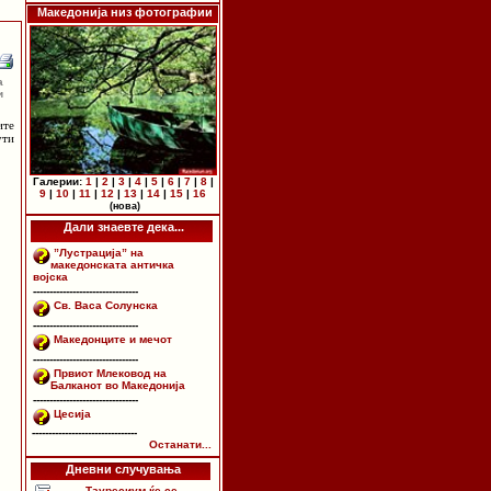
Македонија низ фотографии
а
и
ите
ути
Галерии:
1
|
2
|
3
|
4
|
5
|
6
|
7
|
8
|
9
|
10
|
11
|
12
|
13
|
14
|
15
|
16
(нова)
Дали знаевте дека...
”Лустрација” на
македонската античка
војска
--------------------------------
Св. Васа Солунска
--------------------------------
Македонците и мечот
--------------------------------
Првиот Млековод на
Балканот во Македонија
--------------------------------
Цесија
--------------------------------
Останати...
Дневни случувања
Тауресиум ќе се