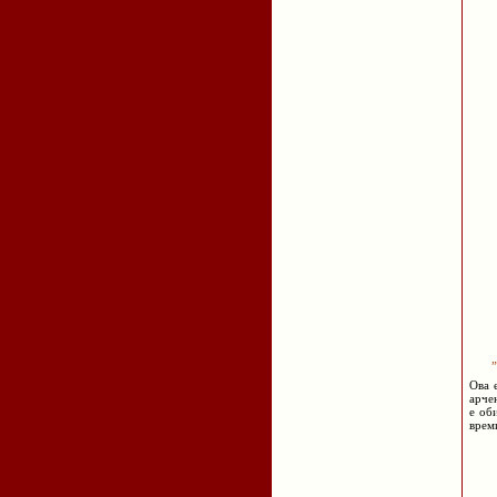
„
Ова 
арче
е об
времи