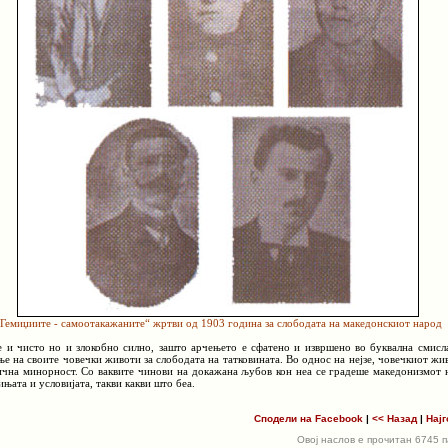
Гемиџиите - самоотакажаните“ жртви од 1903 година за слободата на македонскиот народ
е и чисто но и злокобно силно, зашто арчењето е сфатено и извршено во буквална смисл
ње на своите човечки животи за слободата на татковината. Во однос на нејзе, човечкиот жи
ична минорност. Со ваквите чинови на докажана љубов кон неа се градеше македонизмот 
њата и условијата, такви какви што беа.
Сподели на Facebook
|
<< Назад
|
Најг
Овој наслов е прочитан 6745 