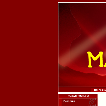
Насловна
Македониум.орг
Историја