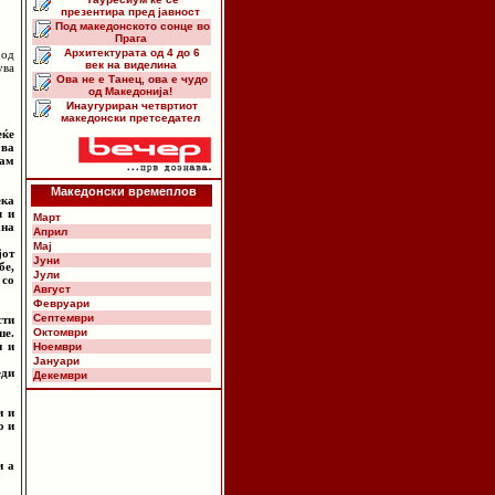
презентира пред јавност
Под македонското сонце во
Прага
Архитектурата од 4 до 6
 од
век на виделина
ува
Ова не е Танец, ова е чудо
од Македонија!
Инаугуриран четвртиот
македонски претседател
еќе
ува
нам
Македонски времеплов
ека
л и
Март
ана
Април
Мај
јот
Јуни
бе,
Јули
 со
Август
Февруари
Септември
сти
ше.
Октомври
н и
Ноември
Јануари
еди
Декември
и и
о и
и а