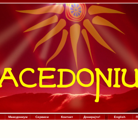
Македониум
Сервиси
Контакт
Донирајте!
:
.
:
English
П