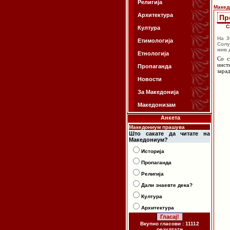
Религија
Макед
Архитектура
Пр
С
Култура
На 3
Етимологија
Солу
жив 
Етнологија
Со с
инст
Пропаганда
зара
Новости
За Македонија
Македонизам
Анкета
Македониум прашува
Што сакате да читате на
Македониум?
Историја
Пропаганда
Религија
Дали знаевте дека?
Култура
Архитектура
Вкупно гласови : 11112
резултати