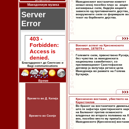
Македонскиот востанички комитет
Македониум музика
немал некој посебен план за акции 
ангажирање сили, бидејќи акциите
зависело од противничките дејства,
вооружените сили се формирале во
текот на борбените дејства.
Воениот аспект на Кресненското
востание, 1878/79 г
Големите сили, првенствено Русија
без чувства за македонската
национална самобитност, со
Благодарност до Синтезис и
прелиминарниот Санстефански
Bagi communications
договор ја вклучија речиси цела
Македонија во рамките на Голема
Бугарија.
Време
Времето во Д. Капија
Кресненскo востание, убиството на
Карастоилов
Во бранот на востаничките движењ
што ги зафатија христијанските нар
на Балканот против османското
владеење во втората половина на X
Времето во Скопје
век, посебно место му припаѓа на
Македонското (Кресненско) востани