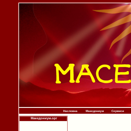
Насловна
Македониум
Сервиси
Македониум.орг
Историја