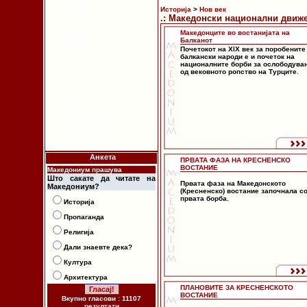
Религија
Историја
>
Нов век
.: Македонски национални движе
Архитектура
Македонците во востанијата на
Култура
Балканот
Почетокот на XIX век за поробените
Етимологија
балкански народи е и почеток на
националните борби за ослободува
Етнологија
од вековното ропство на Турците.
Пропаганда
Новости
За Македонија
Македонизам
Анкета
ПРВАТА ФАЗА НА КРЕСНЕНСКО
ВОСТАНИЕ
Македониум прашува
Што сакате да читате на
Првата фаза на Македонското
Македониум?
(Кресненско) востание започнала с
првата борба.
Историја
Пропаганда
Религија
Дали знаевте дека?
Култура
Архитектура
ПЛАНОВИТЕ ЗА КРЕСНЕНСКОТО
ВОСТАНИЕ
Вкупно гласови : 11107
резултати