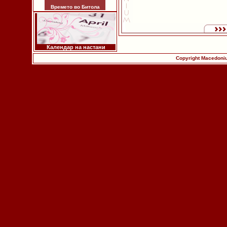
Времето во Битола
Календар на настани
Copyright Macedoniu