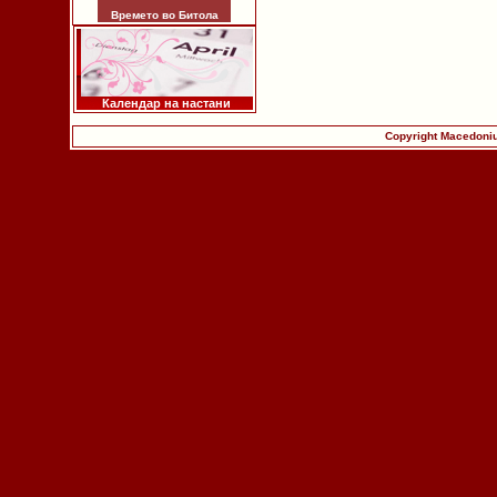
Времето во Битола
Календар на настани
Copyright Macedoniu