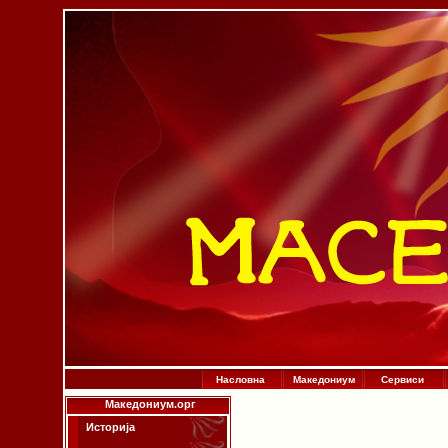
Насловна
Македониум
Сервиси
Македониум.орг
Историја