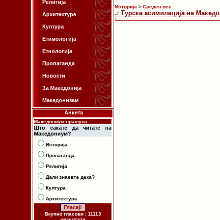
Религија
Историја
>
Среден век
.: Турска асимилација на Македо
Архитектура
Култура
Етимологија
Етнологија
Пропаганда
Новости
За Македонија
Македонизам
Анкета
Македониум прашува
Што сакате да читате на
Македониум?
Историја
Пропаганда
Религија
Дали знаевте дека?
Култура
Архитектура
Вкупно гласови : 11113
резултати