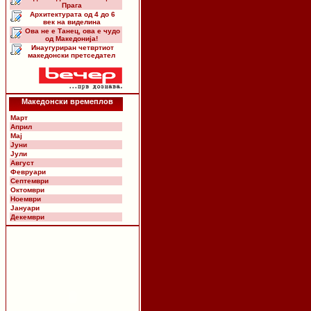
Прага
Архитектурата од 4 до 6
век на виделина
Ова не е Танец, ова е чудо
од Македонија!
Инаугуриран четвртиот
македонски претседател
Македонски времеплов
Март
Април
Мај
Јуни
Јули
Август
Февруари
Септември
Октомври
Ноември
Јануари
Декември