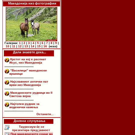
Македонија низ фотографии
Галерии:
1
|
2
|
3
|
4
|
5
|
6
|
7
|
8
|
9
|
10
|
11
|
12
|
13
|
14
|
15
|
16
(нова)
Дали знаевте дека...
Крстот на кој е распнат
Исус, низ Македонија
--------------------------------
“Василици” македонски
вршници
--------------------------------
Најславниот антички пат
врви низ Македонија
--------------------------------
Македонските рудници во II
Светска војна
--------------------------------
Најголем рудник за
воденички камења
--------------------------------
Останати...
Дневни случувања
Тауресиум ќе се
презентира пред јавност
Под македонското сонце во