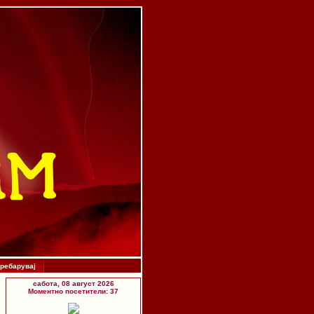
ребарувај
сабота, 08 август 2026
Моментно посетители: 37