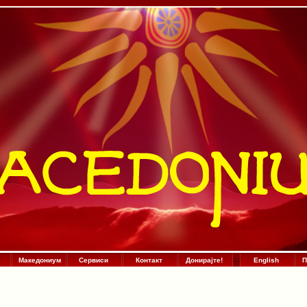
Македониум
Сервиси
Контакт
Донирајте!
:
.
:
English
П