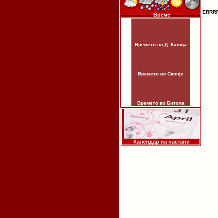
ERRR
Време
Времето во Д. Капија
Времето во Скопје
Времето во Битола
Календар на настани