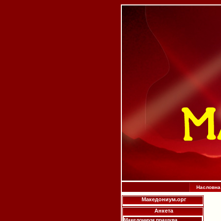
Насловна
Македониум.орг
Анкета
Македониум прашува