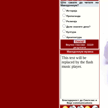
Што сакате да читате на
Македониум?
Историја
Пропаганда
Религија
Дали знаевте дека?
Култура
Архитектура
Вкупно гласови : 11110
резултати
Македониум музика
Благодарност до Синтезис и
Bagi communications