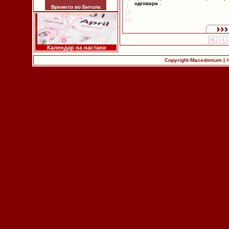
одговара .
Времето во Битола
Календар на настани
Copyright Macedonium | 