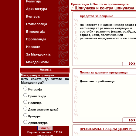
Религија
Пропаганда
>
Општо за пропагандите
.: Шпиунажа и контра шпиунажа :
Архитектура
Средства за влијание
Култура
Етимологија
Но човекот е и сложен извор зашто 
него влијаат различни ситуации и
Етнологија
состојби - различно (страв, возбуда,
страст, хоби, политичка или
религиозна определеност и се сличн
Пропаганда
Новости
За Македонија
Македонизам
Анкета
Поими за домашни предавници
Македониум прашува
Што сакате да читате на
Домашни соработници
Македониум?
Историја
Пропаганда
Религија
Дали знаевте дека?
Култура
Архитектура
ПРЕВЗЕМАЊЕ НА ЦЕЛИ (ЦЕЛИНИ)
Вкупно гласови : 11107
резултати