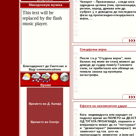
Чекорот – Превземање , следи кога
Македониум музика
одредена целина (тим, организација
регион, народ, држава или др.
субјект..), е доведена до последната
фаза од пропагандно-специјалната
војна, ...
Специјална војна
После т.н.р “Студена војна”, како
баланс кој може во секој момент да
доведе до судир помеѓу Големите
Благодарност до Синтезис и
сили, се прибегнало кон облици на
Bagi communications
помала закана од нуклерна
катастрофа.
Време
Времето во Д. Капија
Ефекти на наизменични удари
Кога индивидуата или народот се
подолго време во ПОЛЕТО на ДЕЈС
ОД ТУЃАТА ПРОАГАНДА, пораките и
Времето во Скопје
влијанијата можат да се “поттураат
и “демантираат“ (минимизираат) в
зависност од тоа што на
пропагандата моментно и (или не)