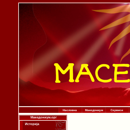
Насловна
Македониум
Сервиси
Македониум.орг
Историја