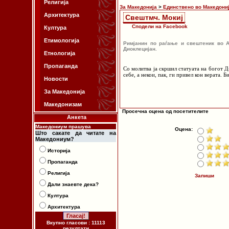
Религија
За Македонија
>
Единствено во Македони
Архитектура
Свештмч. Мокиј
Сподели на Facebook
Култура
Етимологија
Римјанин по раѓање и свештеник во А
Диоклецијан.
Етнологија
Пропаганда
Со молитва ја скршил статуата на богот 
себе, а некои, пак, ги привел кон верата. 
Новости
За Македонија
Македонизам
Просечна оцена од посетителите
Анкета
Македониум прашува
Оцена:
Што сакате да читате на
Македониум?
Историја
Пропаганда
Религија
Запиши
Дали знаевте дека?
Култура
Архитектура
Вкупно гласови : 11113
резултати