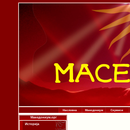
Насловна
Македониум
Сервиси
Македониум.орг
Историја