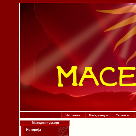
Насловна
Македониум
Сервиси
Македониум.орг
Историја