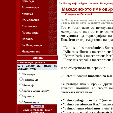
Религија
За Македонија
>
Единствено во Македони
Архитектура
Македонското име одбр
Култура
Сподели на Facebook
Етимологија
Во Македонија многу малку се знае дека
и преку посебноста на својата ихитофа
Етнологија
Тоа е постигнато со именувањ
македонското име од сите слатк
Пропаганда
мочуришта од територијата на
Новости
Повеќето се од семејството на кр
За Македонија
- “Rutilus utilus
macedonicus
Stein
Македонизам
- “Alburnus alburnus
macedonicus
K
- “Barbus barbus
macedonicus
Kar.
Анкета
- “Leuciscis cephalus
macedonicus
K
Македониум прашува
Што сакате да читате на
и од семејството на перкии е
Македониум?
Историја
- “Perca fluviatilis
macedonica
Kar.
Пропаганда
Се разбира има и бројни други
Религија
локални епоними во својот це
Дали знаевте дека?
светската наука како:
Култура
- “Salmo
pelagonicus
Kar.” (пелаг
Архитектура
- “Salmo
peristericus
Kar.” (пелист
- “Salmothymus
ohridanus
Stein” 
Вкупно гласови : 11107
- “Leuciscis cephalus
vardarensis
Ka
резултати