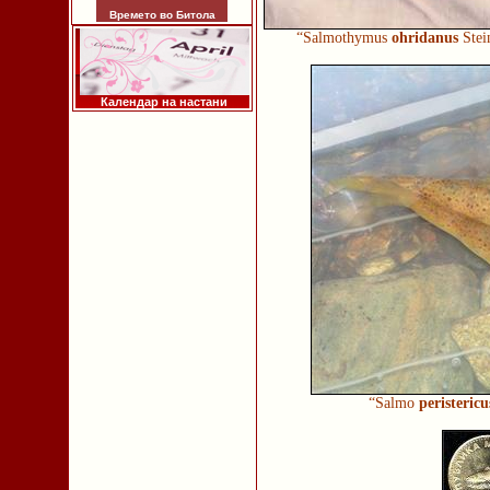
Времето во Битола
“Salmothymus
ohridanus
Stei
Календар на настани
“Salmo
peristericu