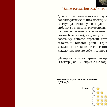
“Salmo
peristericus
Kar.” (пели
Дека се тие македонското оруж
доволно укажува и што последнив
се случија некои чудни појави.
риба која ги ништи македонските
на американското и канадското
реката Блашница), а од таму пот
досега му нанесоа огромни шт
автохтони видови риби. Едн
македонскиот народ, сега се н
македонско име во себе и се што 
(Извор за стручна терминологиј
“Емитер“, бр. 57, април 2002 год,
Просечна оцена од посетителите
4,55 од 5
Оцена: