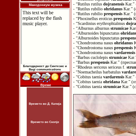
- “Rutilus rutilus
dojranensis
Kar.” 
Македониум музика
- “Rutilus rubilio
ohridanus
Kar.” 
- “Rutilus rubilio
prespensis
Kar.” 
- “Phoxinellus eroticus
prespensis
Ka
- “Scardinius erythrophtalmus
dojra
- “Alburnus alburnus
strumicaе
Kar
- “Alburnoides bipunctatus
ohridan
- “Alburnoides bipunctatus
prespens
- “Chondrostoma nasus
ohridanus
K
- “Chondrostoma nasus
prespensis
K
- “Chondrostoma nasus
vardarensis
- “Barbus cuclolepis
strumicae
Kar.
- “Barbus
prespensis
Kar.” (преспа
Благодарност до Синтезис и
- “Rhodeus sericeus sericeus f.
stru
Bagi communications
- “Noemacheilus barbatulus
vardare
- “Cobitus taenia
vardarensis
Kar.” 
- “Cobitus taenia
ohridana
Kar.” (о
Време
- “Cobitus taenia
strumicae
Kar.” (
Времето во Д. Капија
Времето во Скопје