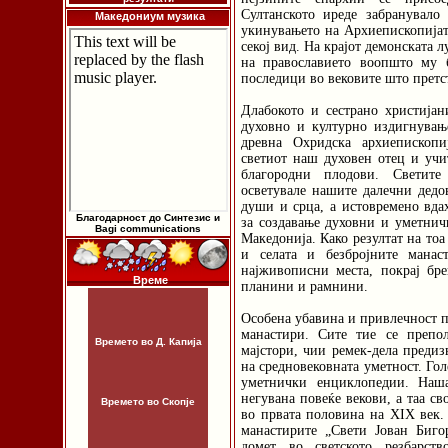
Султанското иреде забранувал
Македониум музика
укинувањето на Архиепископијата
секој вид. На крајот демонската 
на православието воопшто му 
последици во вековите што претст
Длабокото и сестрано христија
духовно и културно издигнување
древна Охридска архиепископи
светиот наш духовен отец и уч
благородни плодови. Светите
осветувале нашите далечни дедо
души и срца, а истовремено вда
Благодарност до Синтезис и
за создавање духовни и уметнич
Bagi communications
Македонија. Како резултат на то
и селата и безбројните манас
најживописни места, покрај бр
Време
планини и рамнини.
Особена убавина и привлечност п
манастири. Сите тие се преп
Времето во Д. Капија
мајстори, чии ремек-дела предиз
на средновековната уметност. Гол
уметнички енциклопедии. Наша
негувана повеќе векови, а таа св
Времето во Скопје
во првата половина на XIX век. 
манастирите „Свети Јован Биго
домет во светското резбарст