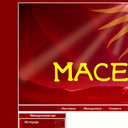
Насловна
Македониум
Сервиси
Македониум.орг
Историја