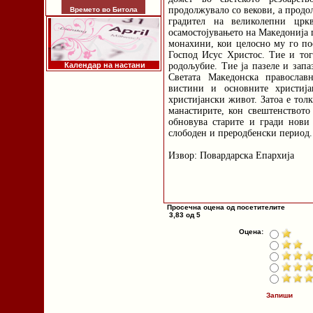
продолжувало со векови, а продо
Времето во Битола
градител на великолепни црк
осамостојувањето на Македонија 
монахини, кои целосно му го пос
Господ Исус Христос. Тие и тог
Календар на настани
родољубие. Тие ја пазеле и запа
Светата Македонска православ
вистини и основните христија
христијански живот. Затоа е тол
манастирите, кон свештенството
обновува старите и гради нови
слободен и преродбенски период.
Извор: Повардарска Епархија
Просечна оцена од посетителите
3,83 од 5
Оцена:
Запиши