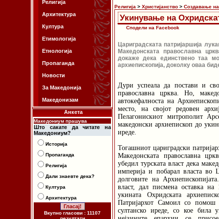
Религија
Религија
>
Христијанство
>
Создавање на
Архитектура
Укинување на Охридска
Култура
Сподели на Facebook
Етимологија
Цариградската патријаршија лука
Етнологија
Македонската православна цркв
докаже дека единствено таа мо
Пропаганда
архиепископија, доколку оваа биде
Новости
Дури успеала да постави и сво
За Македонија
православна црква. Но, макед
Македонизам
автокефалноста на Архиепископ
место, на својот редовен архи
Анкета
Пелагонискиот митрополит Арс
Македониум прашува
македонски архиепископ до укин
Што сакате да читате на
иреде.
Македониум?
Историја
Тогашниот цариградски патријар
Пропаганда
Македонската православна цркв
убедил турската власт дека маке
Религија
империја и побарал власта во 
Дали знаевте дека?
долговите на Архиепископијата
власт, дал писмена оставка на 
Култура
укината Охридската архиеписк
Архитектура
Патријархот Самоил со помош 
султанско иреде, со кое била 
Вкупно гласови : 11107
нејзините епархии се присое
резултати