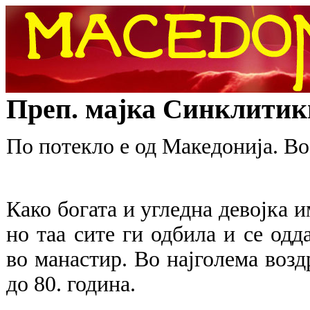
Преп. мајка Синклитик
По потекло е од Македонија. Во
Како богата и угледна девојка и
но таа сите ги одбила и се одд
во манастир. Во најголема воз
до 80. година.