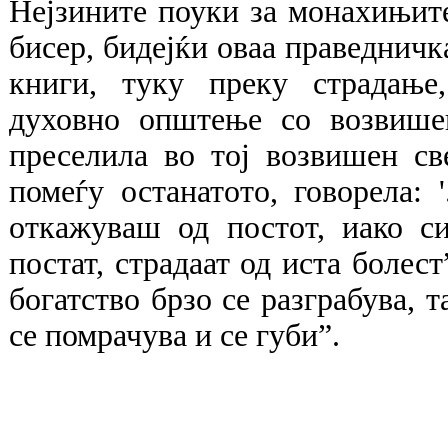
Нејзините поуки за монахињите
бисер, бидејќи оваа праведничк
книги, туку преку страдање
духовно општење со возвише
преселила во тој возвишен св
помеѓу останатото, говорела: '
откажуваш од постот, иако си
постат, страдаат од иста болес
богатство брзо се разграбува, т
се помрачува и се губи”.