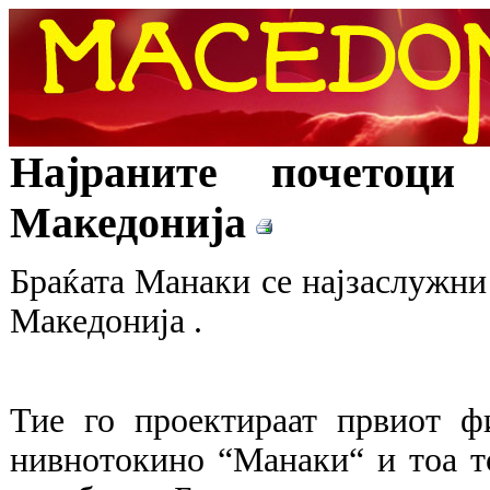
Најраните почетоц
Македонија
Браќата Манаки се најзаслужни 
Македонија .
Тие го проектираат првиот ф
нивнотокино “Манаки“ и тоа т