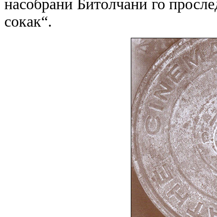
насобрани Битолчани го просле
сокак“.