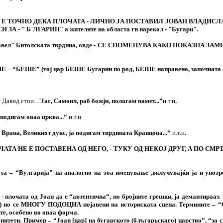
 НО НЕ Е ТОЧНО ДЕКА ПЛОЧАТА - ЛИЧНО ЈА ПОСТАВИЛ ЈОВАН ВЛАДИСЛАВ, па
 " Б`ЛГАРИН" a жителите на областа ги нарекол - "Бугари".
и правел" Битолската тврдина, овде - СЕ СПОМЕНУВА КАКО ПОКАЗНА ЗАМЕН
Е – “БЕШЕ” (тој цар БЕШЕ Бугарин по род, БЕШЕ направена, започната БЕШ
 Давид стои..."
Јас, Самоил, раб божји, полагам памет...
”
и.т.н
.
а подигам оваа црква...“
и.т.н
с, Врана, Великиот дукс, ја подигам тврдината Кранцова...“
и.т.н
.
 ПЛОЧАТА НЕ Е ПОСТАВЕНА ОД НЕГО, - ТУКУ ОД НЕКОЈ ДРУГ, А ПО СМРТТА 
та – “Вулгарија” па аналогно на тоа именување ,вклучувајќи ја и употре
лочата од Јоан да е “автентична“, но бројните грешки, ја демантираат. И
 но се МНОГУ ПОДОЦНА појавени на историската сцена. Термините – 
те, особено во оваа форма.
ети. Пример – “Јоан [цар] на бугарското (блъгарьскаго) царство”, “за с