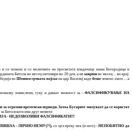
во и со помош и со молитвите на пресветата владичица наша Богородица и
рдината Битола во месец октомври во 20 ден, а
се заврши
во месец ... во крај.
обедија во
Штипон грчката војска
на цар Василиј каде
беше
земено злато ... а
 помалку измислени, туку и даваат можност за -
ФАЛСИФИКУВАЊЕ НА
оти за огромни временски периоди. Затоа Бугарите милуваат да се користат
за Битолската има друг момент.
ЈА - НЕДОЗВОЛИВИ ФАЛСИФИКАТИ!!!
ПИШАА - ЛИЧНО НЕМУ(?!),
со цел преку неа (и него) -
НЕПОБИТНО да