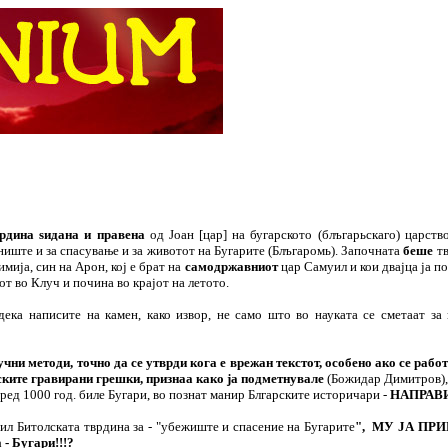
врдина sидана
и правена
од Јоан [цар] на бугарското (блъгарьскаго) царст
ниште и за спасување и за животот на Бугарите (Блъгаромь). Започната
беше
тв
мија, син на Арон, кој е брат на
самодржавниот
цар Самуил и кои двајца ја п
тот во Клуч и почина во крајот на летото.
дека написите на камен, како извор, не само што во науката се сметаат за
аучни методи, точно да се утврди кога е врежан текстот, особено ако се раб
ските гравирани грешки, признаа како ја подметнувале
(Божидар Димитров), 
д 1000 год. биле Бугари, во познат манир Блгарските историчари -
НАПРАВИ
дил Битолската тврдина за - "убежиште и спасение на Бугарите
", МУ ЈА ПРИ
 - Бугари!!!?