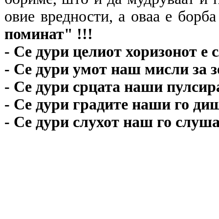
овие вредности, а оваа е борб
поминат" !!!
- Се дури целиот хоризонот е 
- Се дури умот наш мисли за 
- Се дури срцата наши пулсира
- Се дури градите наши го ди
- Се дури слухот наш го слуша