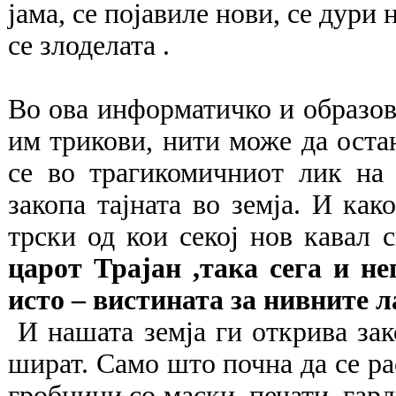
јама, се појавиле нови, се дури 
се злоделата .
Во ова информатичко и образов
им трикови, нити може да оста
се во трагикомичниот лик на 
закопа тајната во земја. И ка
трски од кои секој нов кавал 
царот Трајан ,така сега и н
исто – вистината за нивните л
И нашата земја ги открива зак
шират. Само што почна да се ра
гробници со маски, печати, гард