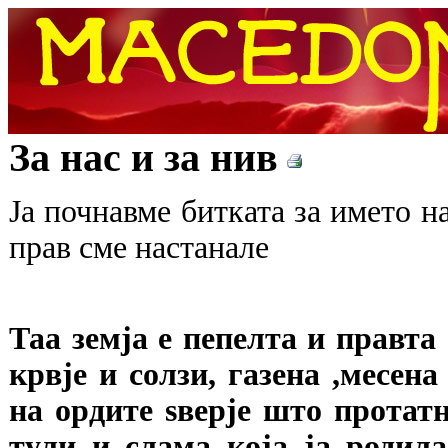
За нас и за нив
Ја почнавме битката за името на
прав сме настанале
Таа земја е пепелта и правта
крвје и солзи, газена ,месен
на ордите ѕверје што протатн
тули и слама која ја родила