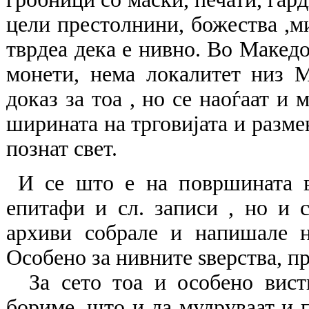
цели престолнини, божества ,м
тврдеа дека е нивно. Во Макед
монети, нема локалитет низ М
доказ за тоа , но се наоѓаат и
ширината на трговијата и разме
познат свет.
И се што е на површината в
епитафи и сл. записи , но и 
архиви собрале и напишале н
Особено за нивните ѕверства, пр
За сето тоа и особено висти
бориме, што и да мудруваат и п