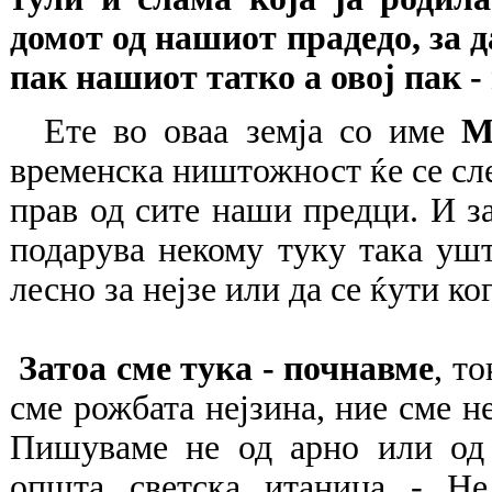
домот од нашиот прадедо, за д
пак нашиот татко а овој пак - 
Ете во оваа земја со име
Ма
временска ништожност ќе се слее
прав од сите наши предци. И зат
подарува некому туку така ушт
лесно за нејзе или да се ќути ко
Затоа сме тука - почнавме
, т
сме рожбата нејзина, ние сме не
Пишуваме не од арно или од
општа светска итаница - Не