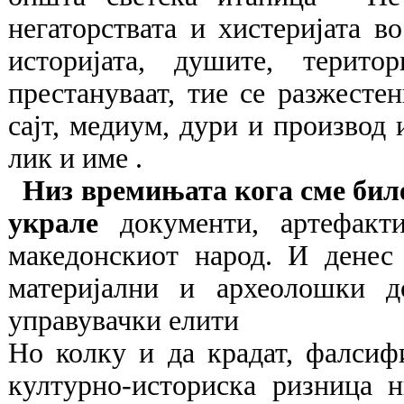
негаторствата и хистеријата в
историјата, душите, терито
престануваат, тие се разжестен
сајт, медиум, дури и производ 
лик и име .
Низ времињата кога сме бил
украле
документи, артефакт
македонскиот народ. И денес
материјални и археолошки д
управувачки елити
Но колку и да крадат, фалсифи
културно-историска ризница н