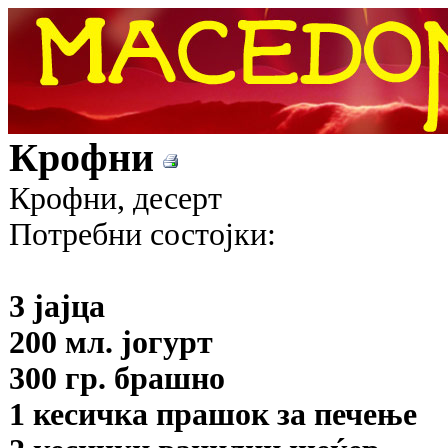
Крофни
Крофни, десерт
Потребни состојки:
3 јајца
200 мл. јогурт
300 гр. брашно
1 кесичка прашок за печење