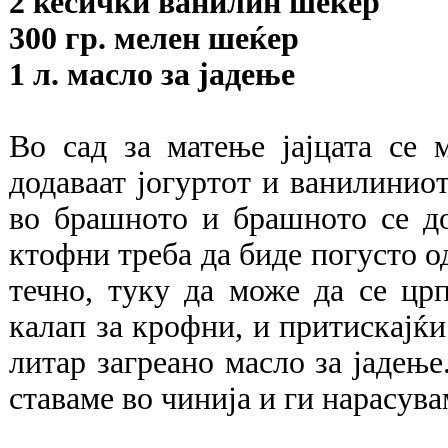
2 кесички ванилин шеќер
300 гр. мелен шеќер
1 л. масло за јадење
Во сад за матење јајцата се 
додаваат јогуртот и ванилинио
во брашното и брашното се до
ктофни треба да биде погусто од
течно, туку да може да се цр
калап за крофни, и притискајќи
литар загреано масло за јадењ
ставаме во чинија и ги нарасув