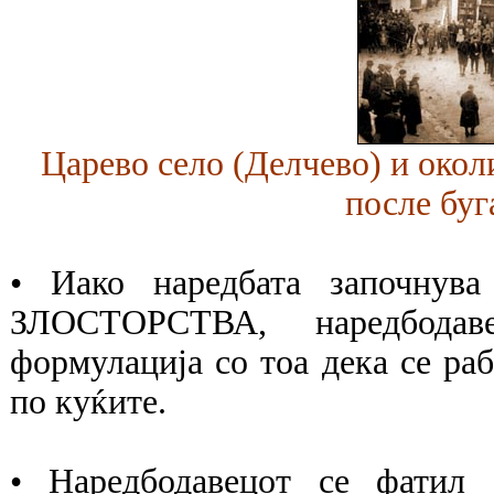
Царево село (Делчево) и окол
после буг
• Иако наредбата започнув
ЗЛОСТОРСТВА, наредбодав
формулација со тоа дека се ра
по куќите.
• Наредбодавецот се фатил 