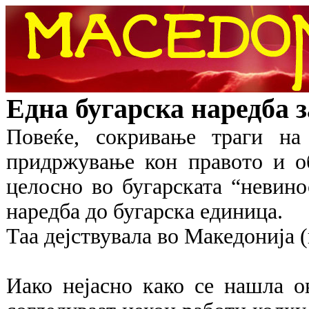
Една бугарска наредба з
Повеќе, сокривање траги на
придржување кон правото и об
целосно во бугарската “невино
наредба до бугарска единица.
Таа дејствувала во Македонија (
Иако нејасно како се нашла ов