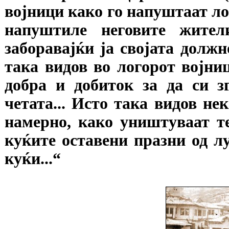
војници како го напуштаат лог
напуштиле неговите жители
заборавајќи ја својата должн
така видов во логорот војни
добра и добиток за да си з
четата... Исто така видов не
намерно, како уништуваат т
куќите оставени празни од лу
куќи...“