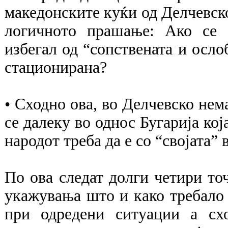
македонските куќи од Делчевско
логичното прашање: Ако се 
избегал од “сопствената и ослоб
стационирана?
• Сходно ова, во Делчевско нем
се далеку во однос Бугарија кој
народот треба да е со “својата” 
По ова следат долги четири то
укажувања што и како требало 
при одредени ситуации а сх