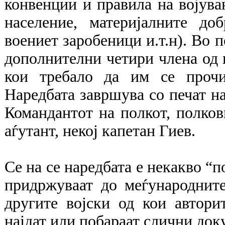
конвенции и правила на војува
население, материјалните до
воениет заробеници и.т.н). Во п
дополнителни четири члена од 
кои требало да им се прочи
Наредбата завршува со печат н
Командантот на полкот, полков
аѓутант, некој капетан Гиев.
Се на се наредбата е некакво “п
придржуваат до меѓународните
другите војски од кои автори
најдат или побараат слични док