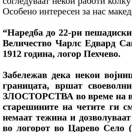
согледуваат некои работи колку 
Особено интересен за нас макед
“Наредба до 22-ри пешадиски
Величество Чарлс Едвард Сак
1912 година, логор Пехчево.
Забележав дека некои војни
границата, вршат своевол
ЗЛОСТОРСТВА во време на во
старешините на четите ги с
немаат тежина и дозволуваат
во логорот во Царево Село (