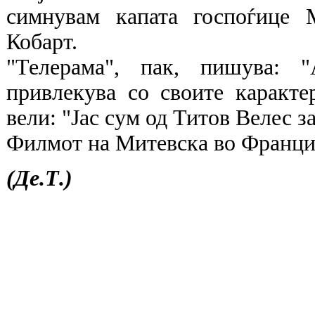
симнувам капата госпоѓице 
Кобарт.
"Телерама", пак, пишува: 
привлекува со своите карактер
вели: "Јас сум од Титов Велес з
Филмот на Митевска во Франција
(Де.Т.)