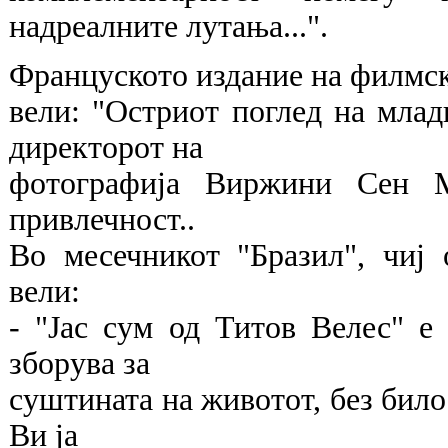
надреалните лутања...".
Француското издание на филмск
вели: "Остриот поглед на млад
директорот на
фотографија Виржини Сен М
привлечност..
Во месечникот "Бразил", чиј
вели:
- "Јас сум од Титов Велес" е
зборува за
суштината на животот, без било 
Ви ја