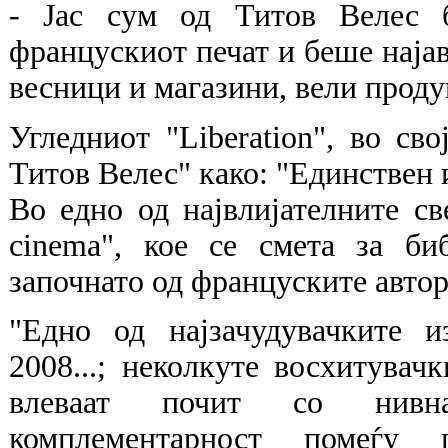
- Јас сум од Титов Велес 
францускиот печат и беше најав
весници и магазини, вели проду
Угледниот "Liberation", во сво
Титов Велес" како: "Единствен 
Во едно од највлијателните св
cinema", кое се смета за биб
започнато од француските автор
"Едно од најзачудувачките 
2008...; неколкуте восхитува
влеваат почит со нивнат
комплементарност помеѓу п