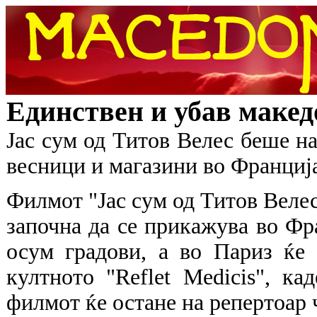
Единствен и убав маке
Јас сум од Титов Велес беше на
весници и магазини во Франциј
Филмот "Јас сум од Титов Велес
започна да се прикажува во Фр
осум градови, а во Париз ќе
култното "Reflet Medicis", ка
филмот ќе остане на репертоар 