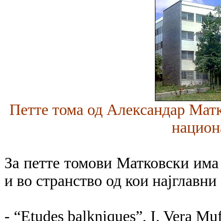
Петте тома од Александар Матк
национ
За петте томови Матковски има
и во странство од кои најглавни 
- “Etudes balkniques”, I, Vera Mu