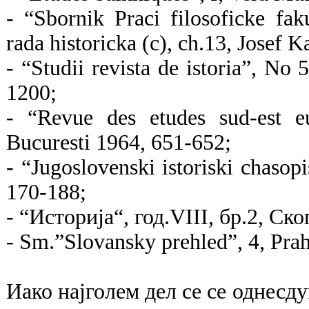
- “Sbornik Praci filosoficke fa
rada historicka (c), ch.13, Josef 
- “Studii revista de istoria”, No
1200;
- “Revue des etudes sud-est e
Bucuresti 1964, 651-652;
- “Jugoslovenski istoriski chasop
170-188;
- “Историја“, год.VIII, бр.2, Ско
- Sm.”Slovansky prehled”, 4, Pra
Иако најголем дел се се однесд