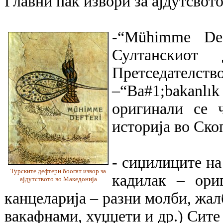
Главни пак извори за ајдутсвото
-“Mühimme Def
Султанскиот
Претседател
–“Ba#1;bakanl
оригинали се 
историја во Скоп
- сиџилиците на
Турските дефтери боогат извор за
кадилак – ори
ајдутството во Македонија
канцеларија – разни молби, жалб
вакафнами, хуџџети и др.) Сите