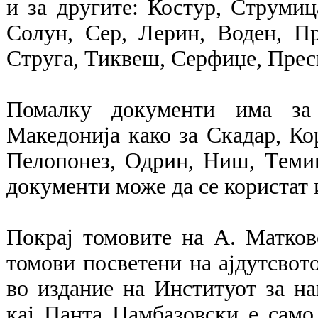
и за другите: Костур, Струми
Солун, Сер, Лерин, Воден, Пр
Струга, Тиквеш, Серфиџе, Пресп
Помалку документи има за 
Македонија како за Скадар, Кор
Пелопонез, Одрин, Ниш, Темиш
документи може да се користат 
Покрај томовите на А. Матков
томови посветени на ајдутсвот
во издание на Институот за на
кај Панта Џамбазовски е само