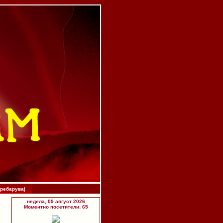
ребарувај
недела, 09 август 2026
Моментно посетители: 65