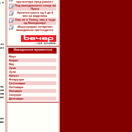
презентира пред јавност
, а
Под македонското сонце во
Прага
Архитектурата од 4 до 6
век на виделина
Ова не е Танец, ова е чудо
од Македонија!
Инаугуриран четвртиот
македонски претседател
 от
нал
Македонски времеплов
Март
Април
Мај
Јуни
Јули
Август
Февруари
Септември
ую,
Октомври
ков
Ноември
упп
Јануари
аже
Декември
вое
ние