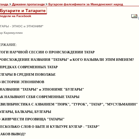
ганда
>
Државни пропаганди
>
Бугарски фалсификати за Македонскиот народ
 Бугарите и Татарите
подели на Facebook
ГАРЫ - ЭТНОС и ЭТНОНИМ"
р Каримуллин
ЕРЖАНИЕ:
ИТОГИ НАУЧНОЙ СЕССИИ О ПРОИСХОЖДЕНИИ ТАТАР
ПРОИСХОЖДЕНИЕ НАЗВАНИЯ "ТАТАРЫ" и КОГО НАЗЫВАЛИ ЭТИМ ИМЕНЕМ?
О ПРЕДКАХ СОВРЕМЕННЫХ ТАТАР
БУЛГАРЫ В СРЕДНЕМ ПОВОЛЖЬЕ
ИЗ ИСТОРИИ ЭТНОНИМОВ
О НАЗВАНИИ "ТАТАРЫ" и ЭТНОНИМЕ "БУЛГАРЫ"
КАК НАЗЫВАЮТ СЕБЯ СОВРЕМЕННЫЕ ТАТАРЫ
ЭКВИЛИБРИСТИКА С АЗВАНИЕМ "ТЮРК", "ТУРОК", "ТАТАР", "МУСУЛЬМАНИН"
БОЛГАРЫ, БАЛКАРЫ, БУЛГАРЫ
 О ЖИВУЧЕСТИ ПРОЗВИЩА "ТАТАРЫ"
 НЕСКОЛЬКО СЛОВ О БЫТЕ И КУЛЬТУРЕ БУЛГАР - "ТАТАР"
 КАКОВ ВЫВОД?