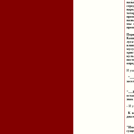
назы
сере
наро
тата
прон
назв
мы н
прон
Перв
Кашг
луга
вли
мус
хрис
куль
пост
опре
И уш
"...
засе
"...
оста
знак
-
И уш
К во
диал
"Име
сущ