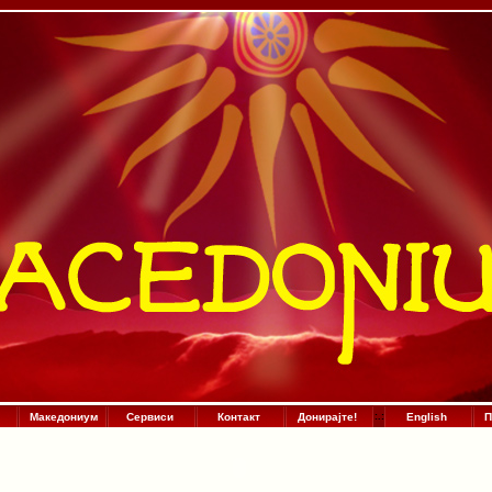
Македониум
Сервиси
Контакт
Донирајте!
:
.
:
English
П