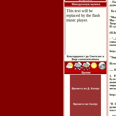
- Ев
Македониум музика
дури
Булг
"Мы
Мы -
Твор
И са
(Н.Б
- ".
език
оконч
http:
Благодарност до Синтезис и
"Тюр
Bagi communications
Исто
....
Време
1. Р
булг
наше
тюрк
неск
Времето во Д. Капија
http
"В I
Времето во Скопје
руни
масс