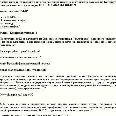
е како изгледа содржината на дело за еднородноста и вистинското потекло на Бугарите
 внатре е има што да се види, НО КОЈ САКА ДА ВИДИ?!
ары - предки TATAP
 - БУЛГАРЫ.
 блоковские скифы.
цы легенд.
ми полумифы."
еляев, "Казанская тетрадь")
..Писателите от IX и началото на Хв. още не гонаричат "български", защото го отделят
а на прабългарите. Този тюркски език,макар и вече на изживяване, още не е изчез
ателно. ..."
//www.peoples.org.ru/tjurk.html
кские языки - семья языков..."
чник Русский филологический портал
. Булгарская (булгарский, чувашский)
азделение тюрских языков на четыре самые древние ветви (якутскую, тувинск
арскую и западную) произошло практически одновременно в течение трех первых ве
й эры. ..... Булгарская подгруппа (чувашский язык) равноудалена от других подгр
ских языков и выделилась из единого тюркского праязыка не ранее (а возможно, д
олько позже), чем другие ветви. ..."
://www.kyrgyz.ru/?page=30
X-X веках в связи с принятием ислама предки современных татар - булгары с
ческое письмо заменили арабской графикой, что положительно влияло на расшире
овой грамотности населения. В 1927 году вместо арабского письма..."