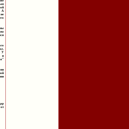
 же
вая
вой
. А
 не
его
ены
дна
яся
ого
.е.
. У
х и
ра"
Они
ной
зни
цар
 от