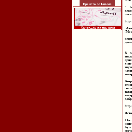
- О
Времето во Битола
"...
века
пись
http:
Календар на настани
Aкад
(Мос
pеце
докт
В п
тюрк
арие
хуно
тюрк
част
тата
Втор
этно
сост
тата
тат
добр
http:
Исто
I 67
конс
Булг
госу