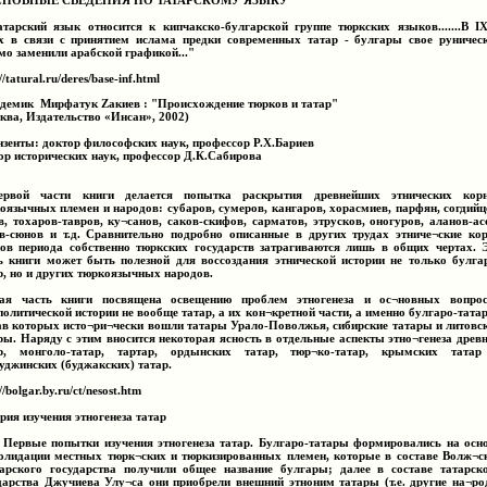
СНОВНЫЕ СВЕДЕНИЯ ПО ТАТАРСКОМУ ЯЗЫКУ
Татарский язык относится к кипчакско-булгарской группе тюркских языков.......В I
х в связи с принятием ислама предки современных татар - булгары свое руничес
мо заменили арабской графикой..."
//tatural.ru/deres/base-inf.html
емик Mирфатук Zакиев : "Происхождение тюрков и татар"
ква, Издательство «Инсан», 2002)
нзенты: доктор философских наук, профессор Р.Х.Бариев
ор исторических наук, профессор Д.К.Сабирова
ервой части книги делается попытка раскрытия древнейших этнических кор
оязычных племен и народов: субаров, сумеров, кангаров, хорасмиев, парфян, согдийц
в, тохаров-тавров, ку¬санов, саков-скифов, сарматов, этрусков, оногуров, аланов-ас
в-сюнов и т.д. Сравнительно подробно описанные в других трудах этниче¬ские ко
ов периода собственно тюркских государств затрагиваются лишь в общих чертах. 
ь книги может быть полезной для воссоздания этнической истории не только булга
р, но и других тюркоязычных народов.
ая часть книги посвящена освещению проблем этногенеза и ос¬новных вопро
политической истории не вообще татар, а их кон¬кретной части, а именно булгаро-татар
ав которых исто¬ри¬чески вошли татары Урало-Поволжья, сибирские татары и литовс
ры. Наряду с этим вносится некоторая ясность в отдельные аспекты этно¬генеза древ
ар, монголо-татар, тартар, ордынских татар, тюр¬ко-татар, крымских тата
уджинских (буджакских) татар.
//bolgar.by.ru/ct/nesost.htm
рия изучения этногенеза татар
. Первые попытки изучения этногенеза татар. Булгаро-татары формировались на осн
олидации местных тюрк¬ских и тюркизированных племен, которые в составе Волж¬с
арского государства получили общее название булгары; далее в составе татарск
дарства Джучиева Улу¬са они приобрели внешний этноним татары (т.е. другие на¬р