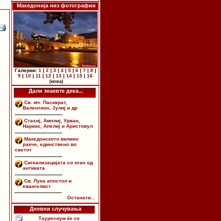
Македонија низ фотографии
Галерии:
1
|
2
|
3
|
4
|
5
|
6
|
7
|
8
|
9
|
10
|
11
|
12
|
13
|
14
|
15
|
16
(нова)
Дали знаевте дека...
Св. мч. Пасикрат,
Валентион, Јулиј и др
--------------------------------
Стахиј, Амплиј, Урван,
Наркис, Апелиј и Аристовул
--------------------------------
Македонското вилино
ракче, единствено во
светот
--------------------------------
Сигнализацијата со оган од
антиката
--------------------------------
Св. Лука апостол и
евангелист
--------------------------------
Останати...
Дневни случувања
Тауресиум ќе се