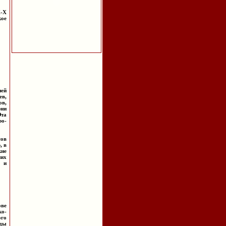
X-X
кое
ней
ев,
ов,
рни
Эта
ро-
сов
, в
кие
них
р и
ове
ко-
ого
оды