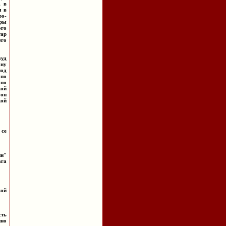
, в
м в
ро-
ары
ого
тар
его
муд
ану
под
 по
 по
кой
 он
кой
 се
ин"
ага
кой
сть
нно