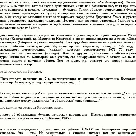
вали их татарами, хотя сами они продолжали именовать себя булгарами). Затем
дине XIX в. этноним татары начал применяться у них как самоназвание, хотя при это
де сохранилось и прежнее на¬звание — булгары. Таким образом, современные булга
ры как этнос происходят от булгар в широком смысле этого слова, а этноним тат
ик в их среду от названия монголо-татарского государства Джучиева Улуса и русск
ания ордынского населения татарами. Поэтому при изучении этногенеза булгаро-та
е можем оставить в стороне и проблемы семантики этнонима татар, и истории 
икновения в среду булгар.
ую попытку изучения татар и их этногенеза сделал тюрк по происхождению Мах
арлы (Кашгарский, т.е. Махмуд из Кашгара) в своем энциклопедическом труде «Див
т ит-тюрк» (Сборник тюркских наречий). Этот труд был написан на арабском языке 
янием арабской культуры для обучения арабов тюркскому языку в 466 году
ульманскому летосчислению (хиджри), который соответствует 1072—73 году
тианскому летосчислению (милади). Как и другие достижения арабско-тюркс
туры, «Дивану» М. Кашгарлы был утерян, его обнаружили лишь в начале ХХ в., и
епенно вошел в научный оборот. Тем не менее мы считаем его первой попыт
деления этноса татар.
те за потеклото на Бугарите
.
..През втората половина на 7 в. на територията на днешна Североизточна България
лват и прабългарите, народ от тюркски произход....."
..Не след дълго, когато прабългарите се стапят в славянската маса и названието „българ
ва като общо и единствено название на единното българско население, започва да се сл
 на равенство между „славянски" и „български" език и книги....."
те факти и од секаде за Бугарскиот корен
просу об образовании булгаро-татарской народности - Исследования по историчес
ектологии татарского языка," . Казань, 1985 г.:
ют место утверждения о том, что на рубеже XIV-XV вв. булгарская народно
ествовала, Это - так. Но удивительно и странно другое: там же одновреме