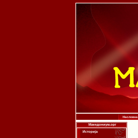
Насловна
Македониум.орг
Историја