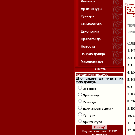
Религија
Пропа
Архитектура
За
С
Култура
Етимологија
"БУЛ
Етнологија
Абра
Пропаганда
СОД
Новости
1. 
За Македонија
2. 
Македонизам
3. 
Анкета
4. 
Македониум прашува
Што сакате да читате на
5. 
Македониум?
6. 
Историја
7. 
Пропаганда
8. 
Религија
9. 
Дали знаевте дека?
Култура
10.
Архитектура
11.
12.
Вкупно гласови : 11112
резултати