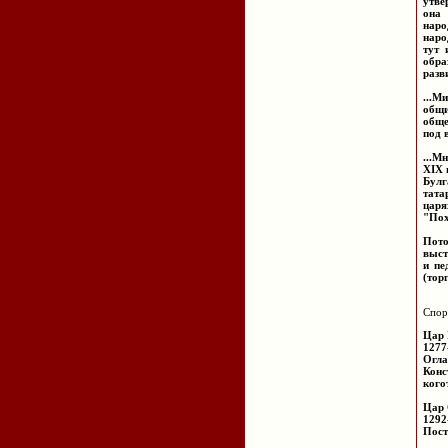
утве
она 
наро
наро
тут 
обра
рaзв
...M
общи
обще
под 
...M
ХIХ 
Булг
тата
царя
"Пох
Пот
выст
и пе
(тор
Спор
Цар
1277
Огла
Конс
когот
Цар
1292
Пост