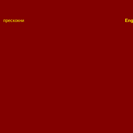
прескокни
Eng