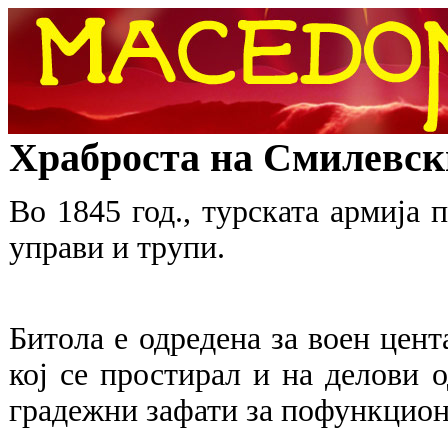
Храброста на Смилевск
Во 1845 год., турската армија 
управи и трупи.
Битола е одредена за воен цента
кој се простирал и на делови о
градежни зафати за пофункцион