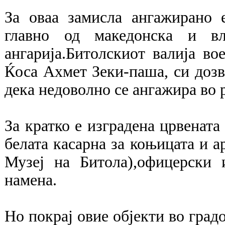
За оваа замисла ангажирано 
главно од македонска и вл
ангарија.Битолскиот валија во
Ќоса Ахмет Зеки-паша, си дозво
дека недоволно се ангажира во 
За кратко е изградена црвената
белата касарна за коњицата и ар
Музеј на Битола),офицерски 
намена.
Но покрај овие објекти во градо