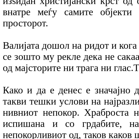
изѕидан христијански крст од 
внатре меѓу самите објекти
просторот.
Валијата дошол на ридот и кога 
се зошто му рекле дека не сакаа
од мајсторите ни трага ни глас.
Како и да е денес е значајно 
такви тешки услови на најразли
нивниот непокор. Храброста н
испишана и со грдабите, на
непокорливиот од, таков каков ш