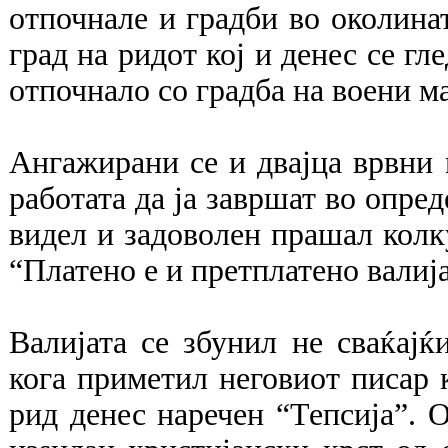
отпочнале и градби во околинат
град на ридот кој и денес се гл
отпочнало со градба на воени м
Ангажирани се и двајца врвни 
работата да ја завршат во опред
видел и задоволен прашал колку
“Платено е и претплатено валија,
Валијата се збунил не сваќајќ
кога приметил неговиот писар 
рид денес наречен “Тепсија”. О