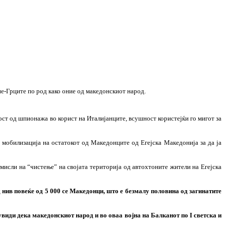
не-Грците по род како оние од македонскиот народ.
ост од шпионажа во корист на Италијанците, всушност користејќи го мигот за
 мобилизација на остатокот од Македонците од Егејска Македонија за да ја
мисли на “чистење” на својата територија од автохтоните жители на Егејска
 нив повеќе од 5 000 се Македонци, што е безмалу половина од загинатите
увиди дека македонскиот народ и во оваа војна на Балканот по I светска и