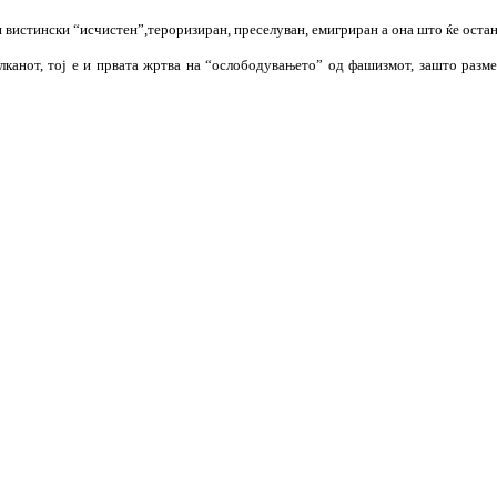
и вистински “исчистен”,тероризиран, преселуван, емигриран а она што ќе остан
канот, тој е и првата жртва на “ослободувањето” од фашизмот, зашто разм