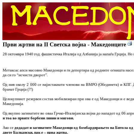
Први жртви на II Светска војна - Македонците
28 октомври 1940 год. фашистичка Италија од Албанија ја напаѓа Грција. Но
Метаксас апси масовно Македонци и ги депортира од родните огништа населув
да си го “исчисти дворот”.
Од нив околу 2 000 се најистакнати членови на ВМРО (Обединета) и КПГ. Д
бранат Грција (?!)
Целокупниот резервен состав мобилизиран при ова е од Македонци и е ведна
Македонија.
Од вкупно загинатите во оваа Грчко-Италијанска војна до нападот од 06 апри
и тоа во првите борбени линии и мигови.
Ако се
додадат и загинатите Македонци од бомбардирањето на Битола од ст
двете Балкански, пак е – прва жртва.