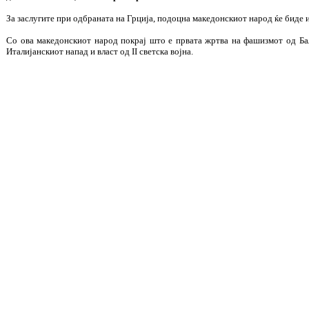
За заслугите при одбраната на Грција, подоцна македонскиот народ ќе биде 
Со ова македонскиот народ покрај што е првата жртва на фашизмот од Бал
Италијанскиот напад и власт од II светска војна.