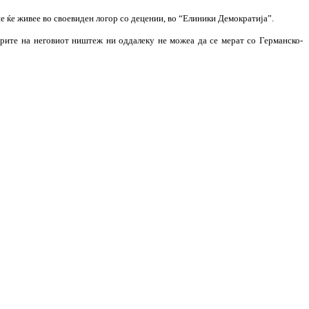
е ќе живее во своевиден логор со децении, во “Елиники Демократија”.
ерите на неговиот ништеж ни оддалеку не можеа да се мерат со Германско-