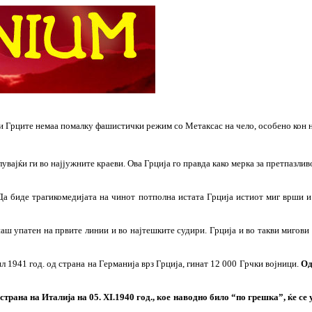
 и Грците немаа помалку фашистички режим со Метаксас на чело, особено кон 
ајќи ги во најјужните краеви. Ова Грција го правда како мерка за претпазлив
а биде трагикомедијата на чинот потполна истата Грција истиот миг врши и
ш упатен на првите линии и во најтешките судири. Грција и во такви мигови 
л 1941 год. од страна на Германија врз Грција, гинат 12 000 Грчки војници.
Од
рана на Италија на 05. XI.1940 год., кое наводно било “по грешка”, ќе се 