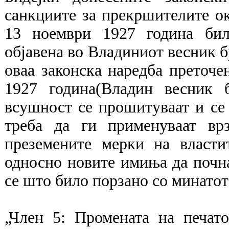
санкциите за прекршителите ок
13 ноември 1927 година бил
објавена во Владиниот весник б
оваа законска наредба преточе
1927 година(Владин весник 
всушност се прошитуваат и се
треба да ги применуваат вр
преземените мерки на власти
односно новите имиња да почна
се што било порзано со минатот
„Член 5: Промената на печат