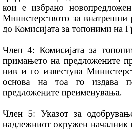
кои е избрано новопредложен
Министерството за внатрешни р
до Комисијата за топоними на Г
Член 4: Комисијата за топони
примањето на предложените пр
нив и го известува Министерс
основа на тоа го издава п
предложените преименувања.
Член 5: Указот за одобрувањ
надлежниот окружен началник и