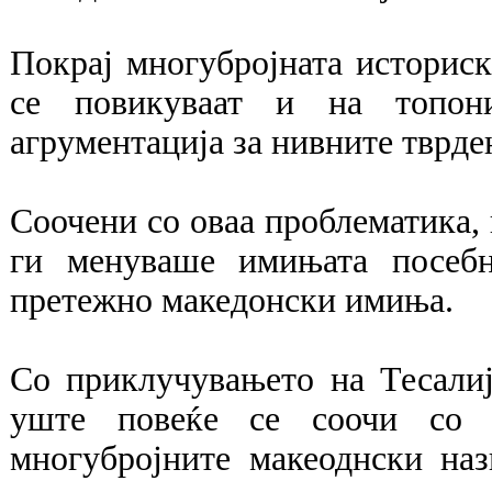
Покрај многубројната историск
се повикуваат и на топони
агрументација за нивните тврде
Соочени со оваа проблематика, 
ги менуваше имињата посебн
претежно македонски имиња.
Со приклучувањето на Тесалиј
уште повеќе се соочи со 
многубројните макеоднски наз