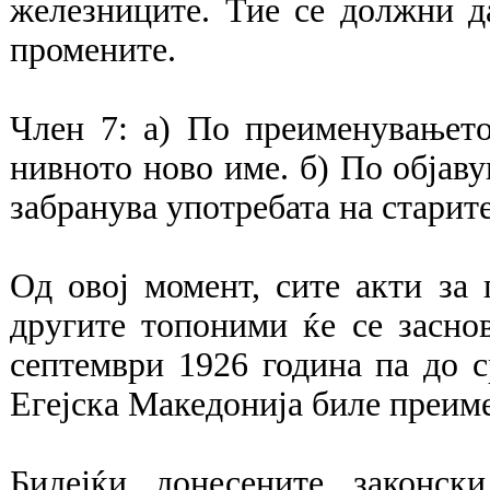
железниците. Тие се должни д
промените.
Член 7: а) По преименувањето
нивното ново име. б) По објаву
забранува употребата на старит
Од овој момент, сите акти за
другите топоними ќе се заснов
септември 1926 година па до с
Егејска Македонија биле преим
Бидејќи донесените законск