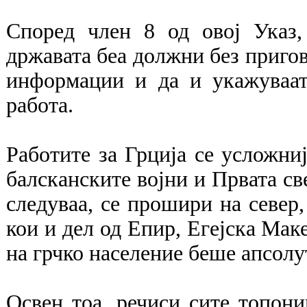
Според член 8 од овој Указ,
државата беа должни без пригов
информации и да и укажуваат
работа.
Работите за Грција се усложниј
балсканските војни и Првата св
следуваа, се прошири на север,
кои и дел од Епир, Егејска Маке
на грчко население беше апсол
Освен тоа, речиси сите топон