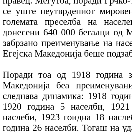
правец. Меѓутоа, поради Грчко-т
се уште неутврдениот мировен
големата преселба на насел
донесени 640 000 бегалци од М
забрзано преименување на нас
Егејска Македонија беше подзаб
Поради тоа од 1918 година з
Македонија беа преименуван
следнава динамика: 1918 годин
1920 година 5 населби, 1921
наслеби, 1923 гоидна 18 насле
година 26 населби. Тогаш на уд