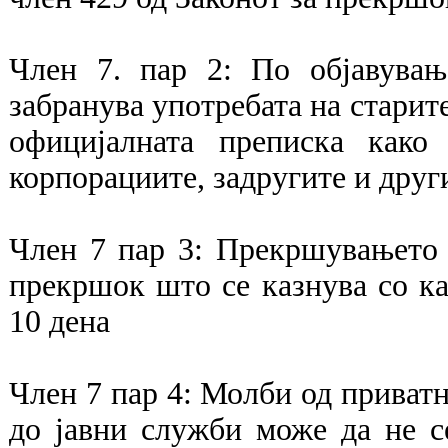
Член 7. пар 2: По објавува
забранува употребата на старите
официјалната преписка како
корпорациите, задругите и друг
Член 7 пар 3: Прекршувањето 
прекршок што се казнува со ка
10 дена
Член 7 пар 4: Молби од приватн
до јавни служби може да не с