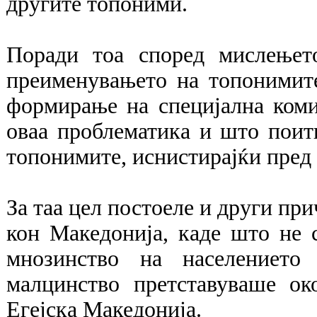
другите топоними.
Поради тоа според мислењет
преименувањето на топонимит
формирање на специјална комис
оваа проблематика и што поит
топонимите, иснистирајќи пред 
За таа цел постоеле и други пр
кон Македонија, каде што не 
мнозинство на населението 
малцинство претставуваше о
Егејска Македонија.