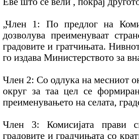
Еве што се вели , покрај другото
„Член 1: По предлог на Коми
дозволува преименуваат стра
градовите и гратчињата. Нивно
го издава Министерството за вн
Член 2: Со одлука на месниот о
округ за таа цел се формира
преименувањето на селата, град
Член 3: Комисијата прави с
градовите и градчињата со кра