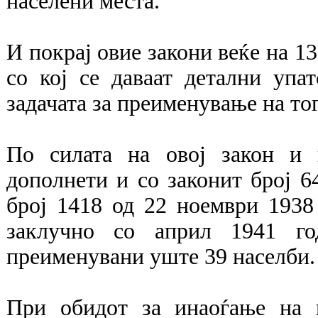
населени места.
И покрај овие закони веќе на 13
со кој се даваат детални упа
задачата за преименување на то
По силата на овој закон и 
дополнети и со законит број 6
број 1418 од 22 ноември 1938
заклучно со април 1941 го
преименувани уште 39 населби.
При обидот за инаоѓање на 