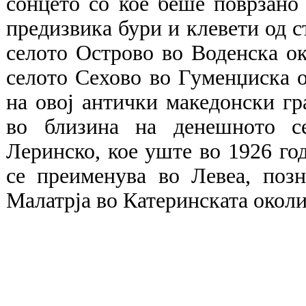
сонцето со кое беше поврзано
предизвика бури и клевети од с
селото Острово во Воденска о
селото Сехово во Гуменџиска о
на овој антички македонски гр
во близина на денешното с
Леринско, кое уште во 1926 го
се преименува во Левеа, позн
Малатрја во Катеринската околиј