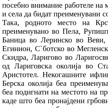
посебно внимание работеле на 
и села да бидат преименувани с
Така, родното место на Крс
преименувано во Пела, Рупишт
Баница во Леринско во Веви,
Егинион, С`ботско во Мегленск
Скидра, Ларигово во Ларигосв
од Лариговска околија во Ст
Аристотел. Некогашните ифли
Берска околија беа преименув
беа подигнати на местото на пр
каде што беа пронајдени грбов