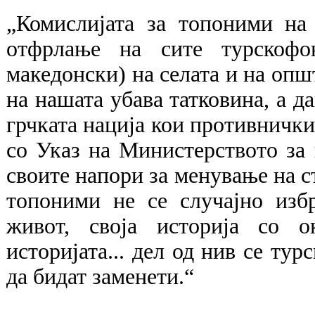
„Комислијата за топоними на
отфрлање на сите турскофо
македонски) на селата и на општ
на нашата убава татковина, а д
грчката нација кои противнички
со Указ на Министерството за
своите напори за менување на 
топоними не се случајно избр
живот, своја историја со о
историјата... дел од нив се тур
да бидат заменети.“