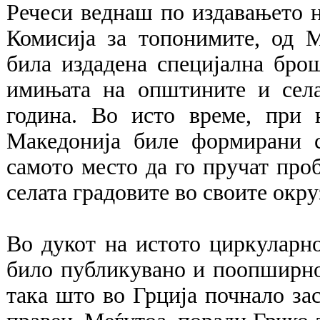
Речеси веднаш по издавањето 
Комисија за топонимите, од 
била издадена специјална бро
имињата на општините и села
година. Во исто време, при 
Македонија биле формирани с
самото место да го пручат про
селата градовите во своите окру
Во дукот на истото циркуларно
било публикувано и поопширно
така што во Грција почнало зас