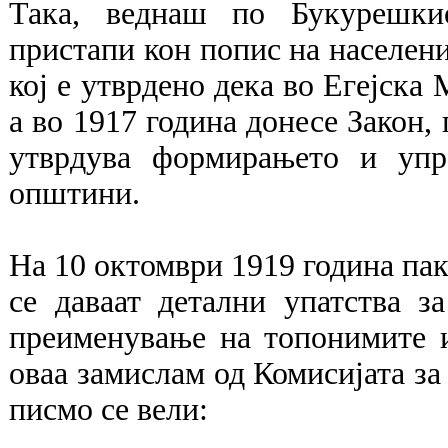
Така, веднаш по Букурешкио
пристапи кон попис на населени
кој е утврдено дека во Егејска
а во 1917 година донесе Закон, 
утврдува формирањето и упр
општини.
На 10 октомври 1919 година пак
се даваат детални упатства з
преименување на топонимите и
оваа замислам од Комисијата за
писмо се вели: