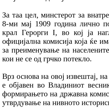
За таа цел, минстерот за внатр
8-ми мај 1909 година лично п
крал Герорги I, во кој ја на
официјална комисија која ќе им
за преименување на населените
кои не се од грчко потекло.
Врз основа на овој извештај, на
е објавен во Владиниот весник
формирањето на државна комиси
утврдување на нивното историс