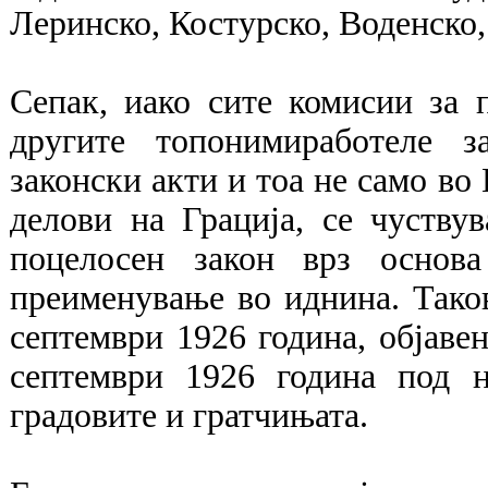
Леринско, Костурско, Воденско
Сепак, иако сите комисии за 
другите топонимиработеле з
законски акти и тоа не само во 
делови на Грација, се чуству
поцелосен закон врз основ
преименување во иднина. Тако
септември 1926 година, објаве
септември 1926 година под н
градовите и гратчињата.