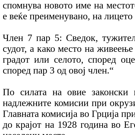
спомнува новото име на местот
е веќе преименувано, на лицето 
Член 7 пар 5: Сведок, тужител
судот, а како место на живеење
градот или селото, според оц
според пар 3 од овој член.“
По силата на овие законски 
надлежните комисии при окруз
Главната комисија во Грција пр
до крајот на 1928 година во Е