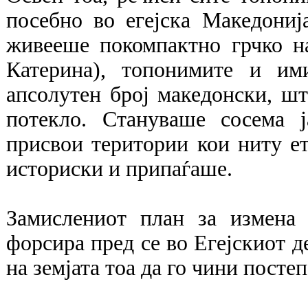
посебно во егејска Македониј
живееше покомпактно грчко на
Катерина), топонимите и им
апсолутен број македонски, ш
потекло. Стануваше сосема ј
присвои територии кои ниту е
историски и припаѓаше.
Замислениот план за измена
форсира пред се во Егејскиот д
на земјата тоа да го чини постеп