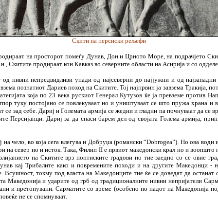
Скити на персиски рељефи
 продираат на просторот помеѓу Дунав, Дон и Црното Море, на подрачјето Скит
.н., Скитите продираат кон Кавказ во северните области на Асирија и со оддел
 од нивни непредвидливи упади од најсеверни до најјужни и од најзападни 
ревзема познатиот Дариев поход на Скитите. Тој најпрвин ја завзема Тракија, по
тегијата која по 23 века рускиот Генерал Кутузов ќе ја превземе против Нап
пор туку постојано се повлекуваат но и уништуваат се што пружа храна и во
т се зад себе. Дариј и Големата армија се жедни и гладни па почнуваат да се в
те Персијанци. Дариј за да спаси барем дел од својата Голема армија, прин
 на чело, во која сега влегува и Добруџа (романски “Dobrogea”). Но ова води 
 на север но и исток. Така, Филип II е првиот македонски крал но и воопшто 
влијанието на Скитите врз понтиските градови но тие заедно со се овие гра
Дунав кај Трибалите како и повремените походи и на другите Македонци - 
. Всушност, токму под власта на Македонците тие ќе се доведат да останат 
ата Македонија и ударите од грб од традиционалните нивни непријатели Сарм
лувани и претопувани. Сарматите со време (особено по падот на Македонија по
повеќе не се спомнуваат.