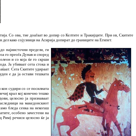
ија. Со ова, тие доаѓаат во допир со Келтите и Тракијците. При ов, Скитите
ен дел како сојузници на Асирија допират до границите на Египет.
до најиисточни предели, ги
тоа го преоѓа Дунав и според
олеон и со која ќе го скрши
да. Ја убиваат сета стока и
раќаат. Сега Скитите удираат
уден е да ја остави тешката
и кон судири со се посилната
нечиј крал кој конечно тешко
дови, целосно ја признаваат
наследници на македонскиот
само бледа сенка на некогаш
атите, особено зачестени на
д Рим) речиси целосно ќе ја