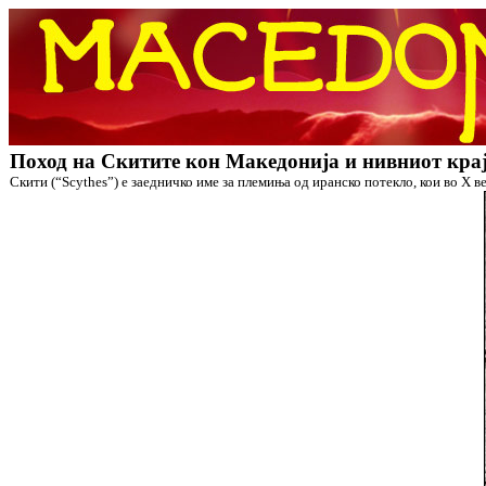
Поход на Скитите кон Македонија и нивниот кра
Скити (“Scythes”) е заедничко име за племиња од иранско потекло, кои во X век