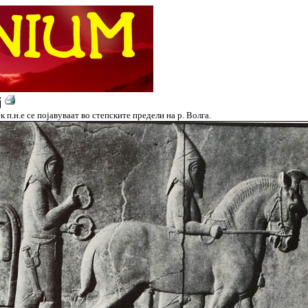
ј
 п.н.е се појавуваат во степските предели на р. Волга.