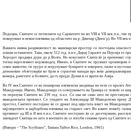
Подоцна, Скитите се потиснати од Сарматите па во VIII и VII век п.н., тие
покоруваат и некои племиња од областите на р. Дњепар (Днеп`р). Во VII век п
Ваквата нивна раздвиженост во маневарски простор со постојана опасност
плаши останатите. Така, околу 512 год. п.н.е, Дариј I кралот на Персија го п
Херодот продира дури до р.Волга. Но искусните Скити ќе ја превземат стра
тогаш најголемиот војсководец. Имено, и Скитите не пружаат организран от
секое животно, ги трујат и затрупуваат бунарите и изворите, палат и пустоша
деноноќно облетувајќи во брзи и страотни напади врз веќе деморализирани
комора, ранетите и болните, да го прејде Дунав и се врати во Азија.
Во IV век Скитите се во поширока племенска заедница на чело со кралот Атеј
Македонија. Имено, Македонија со освојувањето на Тракија се повеќе се шири
ги поразува Скитите во 339 год. п.н.е. Со ова не само што не престанува 
македонската превласт. Со упадите на Александар III Македонски преку 
престол, Скитите постојано ќе се држат под цврстата власт на Македонците
најсвирепите и најборбени племиња на стариот свет. Во клинч помеѓу силн
преминот од III и II век п.н.е, Скитите постојано ќе се десеткувани, расе
завладеат Скитија по што и воопшто ќе се изгуби секаква трага од Скитите и 
(Извори – “The Scythians”, Tamara Talbot Rice, London, 1961)