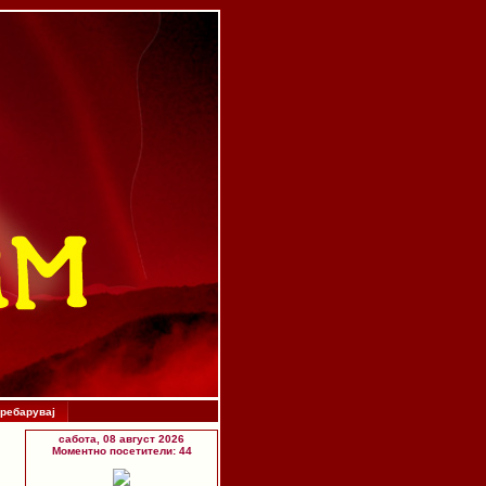
ребарувај
сабота, 08 август 2026
Моментно посетители: 44