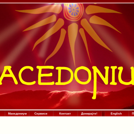
Македониум
Сервиси
Контакт
Донирајте!
:
.
:
English
П