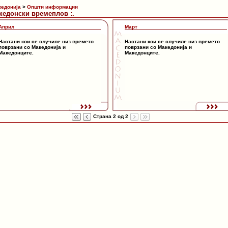
кедонија
>
Општи информации
акедонски времеплов :.
Април
Март
Настани кои се случиле низ времето
Настани кои се случиле низ времето
поврзани со Македонија и
поврзани со Македонија и
Македонците.
Македонците.
Страна 2 од 2