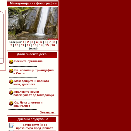
Македонија низ фотографии
Галерии:
1
|
2
|
3
|
4
|
5
|
6
|
7
|
8
|
9
|
10
|
11
|
12
|
13
|
14
|
15
|
16
(нова)
Дали знаевте дека...
Воените лукавства
--------------------------------
Св. новомчци Триандафил
и Спасо
--------------------------------
Македонците и воената
кола, двоколка
--------------------------------
Кралските круни
потекнуваат од Македонија
--------------------------------
Св. Лука апостол и
евангелист
--------------------------------
Останати...
Дневни случувања
Тауресиум ќе се
презентира пред јавност