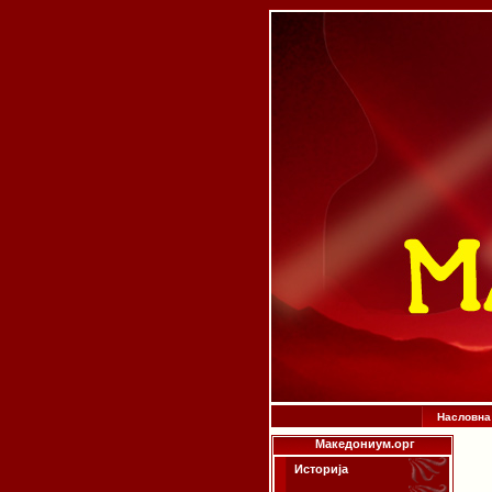
Насловна
Македониум.орг
Историја