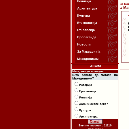
Религија
За Ма
.: М
Архитектура
Култура
Етимологија
Етнологија
Пропаганда
Новости
За Македонија
Македонизам
Анкета
Македониум прашува
Што сакате да читате на
Македониум?
Историја
Пропаганда
Религија
Дали знаевте дека?
Култура
Архитектура
Вкупно гласови : 11110
резултати