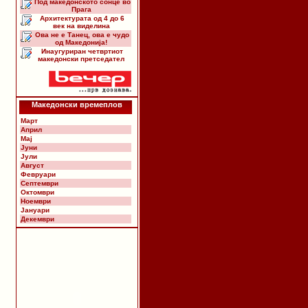
Под македонското сонце во
Прага
Архитектурата од 4 до 6
век на виделина
Ова не е Танец, ова е чудо
од Македонија!
Инаугуриран четвртиот
македонски претседател
Македонски времеплов
Март
Април
Мај
Јуни
Јули
Август
Февруари
Септември
Октомври
Ноември
Јануари
Декември